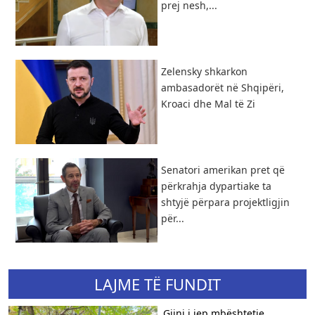
prej nesh,...
Zelensky shkarkon
ambasadorët në Shqipëri,
Kroaci dhe Mal të Zi
Senatori amerikan pret që
përkrahja dypartiake ta
shtyjë përpara projektligjin
për...
LAJME TË FUNDIT
Gjini i jep mbështetje