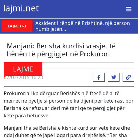
lajmi.net
Aksident i rëndë në Prishtinë, një person
LAJMI I RI
humb jetën...
Manjani: Berisha kurdisi vrasjet të
hënën të përgjigjet në Prokurori
LAJME
07/03/2015 16:20
Prokuroria i ka dërguar Berishës një ftesë që ai të
merret në pyetje si person që ka dijeni për këtë rast por
Berisha ka refuzuar deri më tani që të përgjigjet për
këtë para hetuesve.
Manjani tha se Berisha e kishte kurdisur vetë këtë dhe
ndaj duhet që të japë llogari para drejtësisë. “Berisha