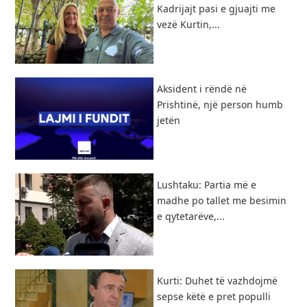
Kadrijajt pasi e gjuajti me
vezë Kurtin,...
Aksident i rëndë në
Prishtinë, një person humb
jetën
Lushtaku: Partia më e
madhe po tallet me besimin
e qytetarëve,...
Kurti: Duhet të vazhdojmë
sepse këtë e pret populli