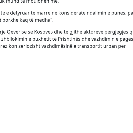
 nuk mund të mbulohen më.
htë e detyruar të marrë në konsideratë ndalimin e punës, pa
ë borxhe kaq të mëdha”.
rje Qeverisë së Kosovës dhe të gjithë aktorëve përgjegjës q
hbllokimin e buxhetit të Prishtinës dhe vazhdimin e pages
“rrezikon seriozisht vazhdimësinë e transportit urban për