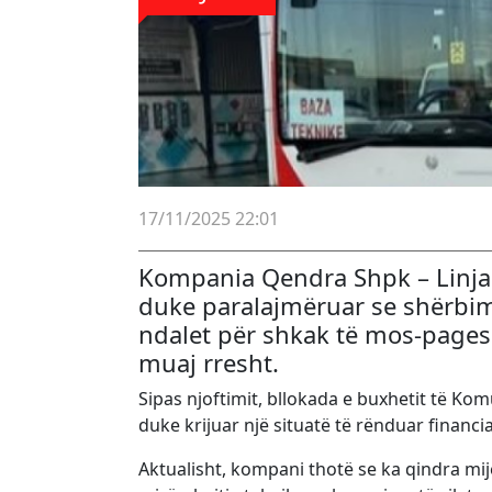
17/11/2025 22:01
Kompania Qendra Shpk – Linja 3
duke paralajmëruar se shërbimi
ndalet për shkak të mos-pages
muaj rresht.
Sipas njoftimit, bllokada e buxhetit të K
duke krijuar një situatë të rënduar financ
Aktualisht, kompani thotë se ka qindra mi