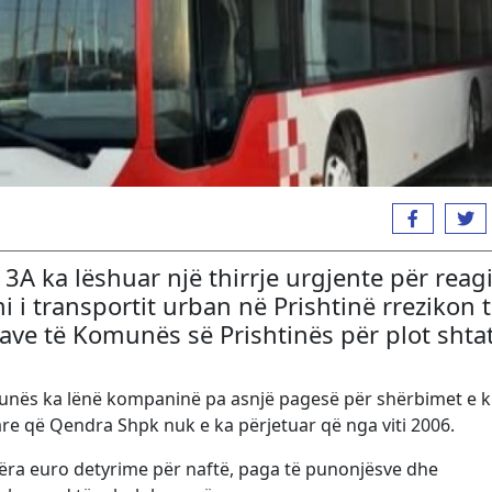
A ka lëshuar një thirrje urgjente për reag
 i transportit urban në Prishtinë rrezikon 
ave të Komunës së Prishtinës për plot shta
omunës ka lënë kompaninë pa asnjë pagesë për shërbimet e k
iare që Qendra Shpk nuk e ka përjetuar që nga viti 2006.
jëra euro detyrime për naftë, paga të punonjësve dhe