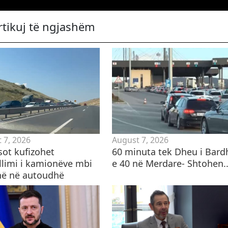
rtikuj të ngjashëm
 7, 2026
August 7, 2026
sot kufizohet
60 minuta tek Dheu i Bard
llimi i kamionëve mbi
e 40 në Merdare- Shtohen..
në në autoudhë