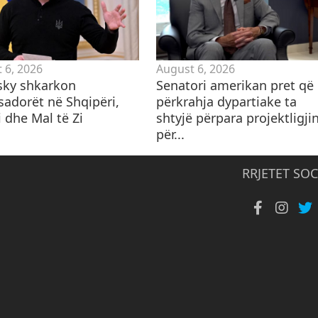
 6, 2026
August 6, 2026
sky shkarkon
Senatori amerikan pret që
adorët në Shqipëri,
përkrahja dypartiake ta
 dhe Mal të Zi
shtyjë përpara projektligji
për...
RRJETET SOC