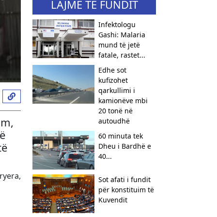
LAJME TË FUNDIT
Infektologu
Gashi: Malaria
mund të jetë
fatale, rastet...
​Edhe sot
kufizohet
qarkullimi i
kamionëve mbi
20 tonë në
im,
autoudhë
të
60 minuta tek
të
Dheu i Bardhë e
40...
ryera,
Sot afati i fundit
për konstituim të
Kuvendit