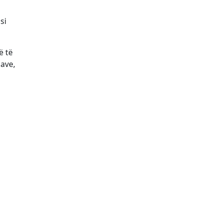
si
ë të
ave,