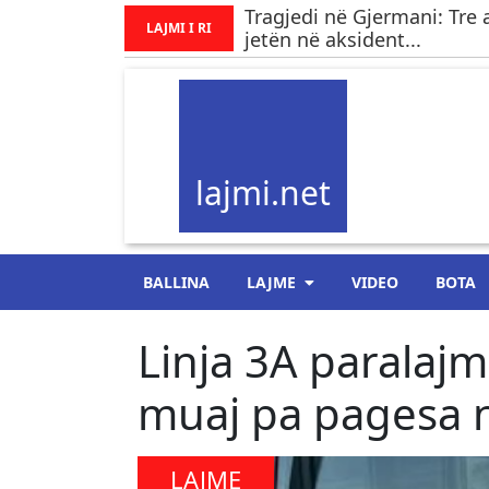
Tragjedi në Gjermani: Tre 
LAJMI I RI
jetën në aksident...
lajmi.net
BALLINA
LAJME
VIDEO
BOTA
Linja 3A paralaj
muaj pa pagesa 
LAJME