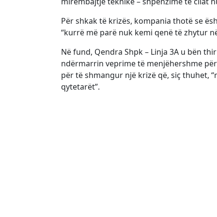
mirëmbajtje teknike – shpenzime të cilat
Për shkak të krizës, kompania thotë se ës
“kurrë më parë nuk kemi qenë të zhytur n
Në fund, Qendra Shpk – Linja 3A u bën thir
ndërmarrin veprime të menjëhershme për z
për të shmangur një krizë që, siç thuhet, 
qytetarët”.