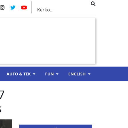
AUTO & TEK
FUN
ENGLISH
7
s