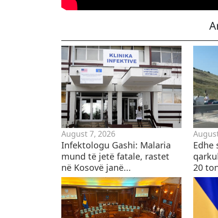
A
August 7, 2026
August
Infektologu Gashi: Malaria
​Edhe 
mund të jetë fatale, rastet
qarku
në Kosovë janë...
20 to