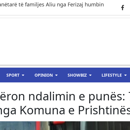
anëtarë të familjes Aliu nga Ferizaj humbin
SPORT
OPINION
SHOWBIZ
LIFESTYLE
mëron ndalimin e punës: 
nga Komuna e Prishtinë