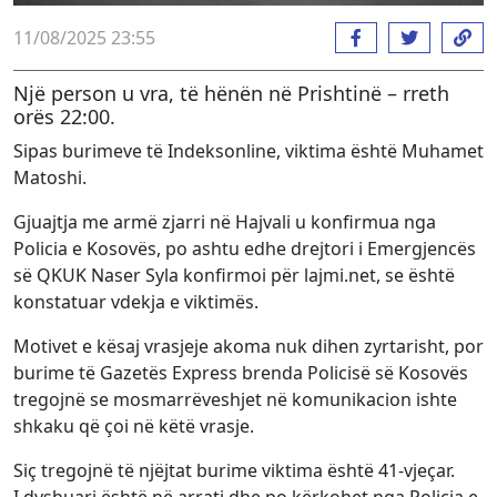
11/08/2025 23:55
Një person u vra, të hënën në Prishtinë – rreth
orës 22:00.
Sipas burimeve të Indeksonline, viktima është Muhamet
Matoshi.
Gjuajtja me armë zjarri në Hajvali u konfirmua nga
Policia e Kosovës, po ashtu edhe drejtori i Emergjencës
së QKUK Naser Syla konfirmoi për lajmi.net, se është
konstatuar vdekja e viktimës.
Motivet e kësaj vrasjeje akoma nuk dihen zyrtarisht, por
burime të Gazetës Express brenda Policisë së Kosovës
tregojnë se mosmarrëveshjet në komunikacion ishte
shkaku që çoi në këtë vrasje.
Siç tregojnë të njëjtat burime viktima është 41-vjeçar.