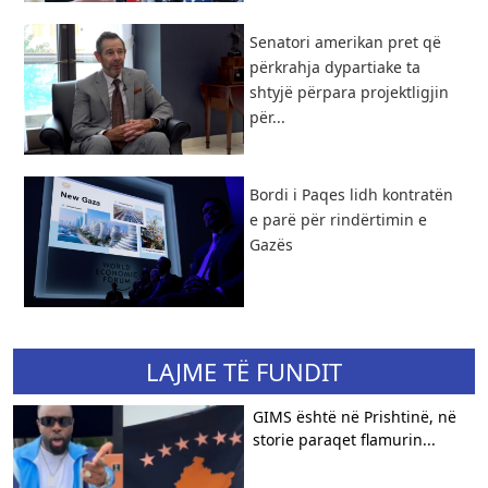
Senatori amerikan pret që
përkrahja dypartiake ta
shtyjë përpara projektligjin
për...
Bordi i Paqes lidh kontratën
e parë për rindërtimin e
Gazës
LAJME TË FUNDIT
GIMS është në Prishtinë, në
storie paraqet flamurin...