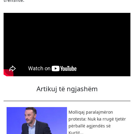
trefishtë.
Artikuj të ngjashëm
Molliqaj paralajmëron
protesta: Nuk ka rrugë tjetër
përballë agjendës së
Kurtit...