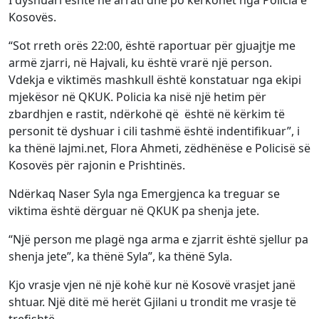
I dyshuari është në arrati dhe po kërkohet nga Policia e
Kosovës.
“Sot rreth orës 22:00, është raportuar për gjuajtje me
armë zjarri, në Hajvali, ku është vrarë një person.
Vdekja e viktimës mashkull është konstatuar nga ekipi
mjekësor në QKUK. Policia ka nisë një hetim për
zbardhjen e rastit, ndërkohë që është në kërkim të
personit të dyshuar i cili tashmë është indentifikuar”, i
ka thënë lajmi.net, Flora Ahmeti, zëdhënëse e Policisë së
Kosovës për rajonin e Prishtinës.
Ndërkaq Naser Syla nga Emergjenca ka treguar se
viktima është dërguar në QKUK pa shenja jete.
“Një person me plagë nga arma e zjarrit është sjellur pa
shenja jete”, ka thënë Syla”, ka thënë Syla.
Kjo vrasje vjen në një kohë kur në Kosovë vrasjet janë
shtuar. Një ditë më herët Gjilani u trondit me vrasje të