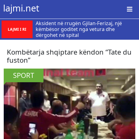
lajmi.net
Aksident në rrugën Gjilan-Ferizaj, një
këmbësor goditet nga vetura dhe
LAJMI I RI
dërgohet në spital
Kombëtarja shqiptare këndon “Tate du
fuston”
SPORT