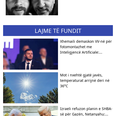
LAJME TË FUNDIT
Xhemaili demaskon VV-në për
fotomontazhet me
Inteligjencë Artificiale:...
Mot i nxehtë gjatë javës,
temperaturat arrijnë deri në
36°C
Izraeli refuzon planin e SHBA-
së për Gazën, Netanyahu:...