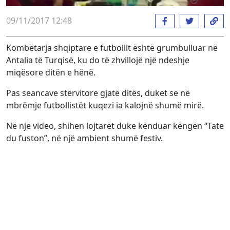
09/11/2017 12:48
Kombëtarja shqiptare e futbollit është grumbulluar në
Antalia të Turqisë, ku do të zhvillojë një ndeshje
miqësore ditën e hënë.
Pas seancave stërvitore gjatë ditës, duket se në
mbrëmje futbollistët kuqezi ia kalojnë shumë mirë.
Në një video, shihen lojtarët duke kënduar këngën “Tate
du fuston”, në një ambient shumë festiv.