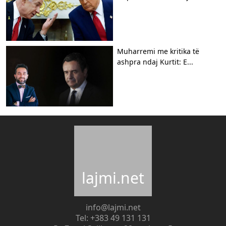
Muharremi me kritika të
ashpra ndaj Kurtit: E...
lajmi.net
info@lajmi.net
Tel: +383 49 131 131