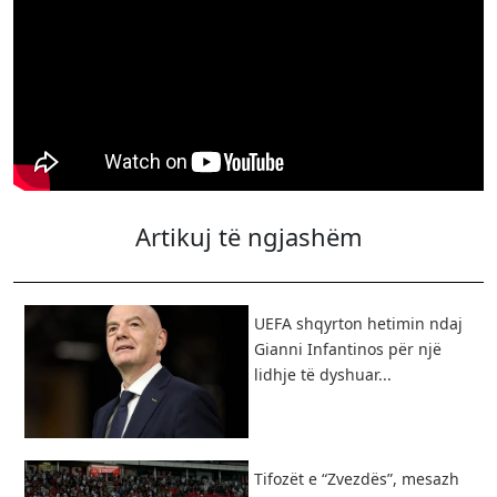
Artikuj të ngjashëm
UEFA shqyrton hetimin ndaj
Gianni Infantinos për një
lidhje të dyshuar...
Tifozët e “Zvezdës”, mesazh