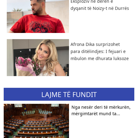
Eksploziv në derën e
dyqanit të Noizy-t në Durrës
Afrona Dika surprizohet
para ditëlindjes: I fejuari e
mbulon me dhurata luksoze
LAJME TË FUNDIT
Nga nesër deri të mërkurën,
mërgimtarët mund ta...