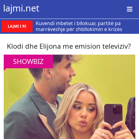
lajmi.net
Kuvendi mbetet i bllokuar, partitë pa
LAJMI I RI
marrëveshje për zhbllokimin e krizës
Klodi dhe Elijona me emision televiziv?
SHOWBIZ