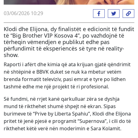
03/06/2026 10:29
Klodi dhe Elijona, dy finalistët e edicionit të fundit
të “Big Brother VIP Kosova 4”, po vazhdojnë të
tërheqin vëmendjen e publikut edhe pas
përfundimit të eksperiencës së tyre në reality-
show.
Raporti i afërt dhe kimia që ata krijuan gjatë qëndrimit
në shtëpinë e BBVK duket se nuk ka mbetur vetëm
brenda formatit televiziv, pasi emrat e tyre po lidhen
tashmë edhe me një projekt të ri profesional.
Së fundmi, në rrjet kanë qarkulluar zëra se dyshja
mund të rikthehet shumë shpejt në ekran. Sipas
burimeve të “Prive by Liberta Spahiu”, Klodi dhe Elijona
pritet të jenë pjesë e programit “Supernova”, i cili do të
rikthehet këtë verë nën moderimin e Sara Kolamit.