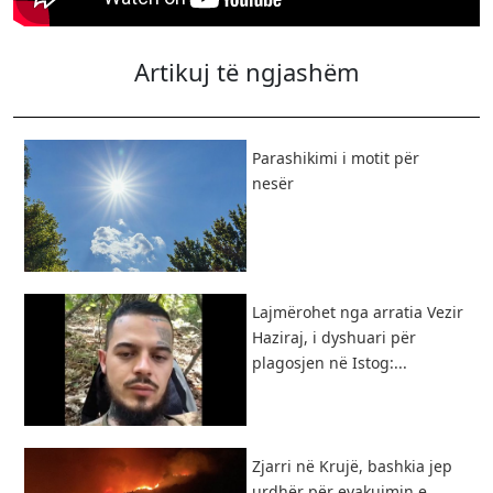
Artikuj të ngjashëm
Parashikimi i motit për
nesër
Lajmërohet nga arratia Vezir
Haziraj, i dyshuari për
plagosjen në Istog:...
Zjarri në Krujë, bashkia jep
urdhër për evakuimin e