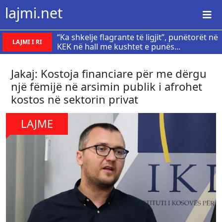
lajmi.net
“Ka shkelje flagrante të ligjit”, punëtorët në
LAJMI I RI
KEK në hall me kushtet e punës...
Jakaj: Kostoja financiare për me dërgu
një fëmijë në arsimin publik i afrohet
kostos në sektorin privat
LAJME