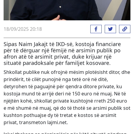
18/09/2025 20:18
Sipas Naim Jakajt të IKD-së, kostoja financiare
për të dërguar një fëmijë në arsimin publik po
afron atë të arsimit privat, duke krijuar një
situatë paradoksale për familjet kosovare.
Shkollat publike nuk ofrojnë mësim plotësisht ditor, dhe
prindërit, të cilët punojnë nga tetë orë në ditë,
detyrohen të paguajnë për qendra ditore private, ku
kostoja mund të arrijë deri në 150 euro në muaj. Në të
njëjtën kohë, shkollat private kushtojnë rreth 250 euro
e më shumë në muaj, që do të thotë se arsimi publik sot
kushton pothuajse dy të tretat e kostos së arsimit
privat, transmeton lajmi.net.