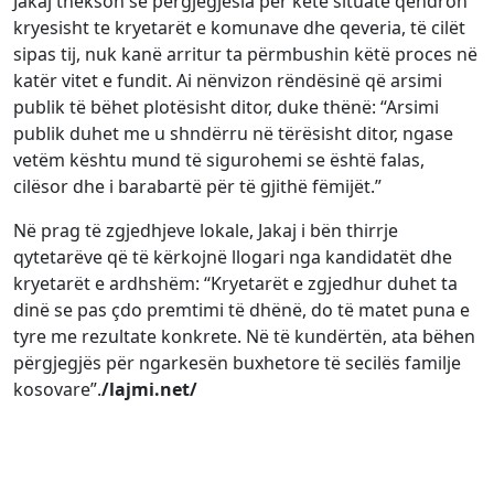
Jakaj thekson se përgjegjësia për këtë situatë qëndron
kryesisht te kryetarët e komunave dhe qeveria, të cilët
sipas tij, nuk kanë arritur ta përmbushin këtë proces në
katër vitet e fundit. Ai nënvizon rëndësinë që arsimi
publik të bëhet plotësisht ditor, duke thënë: “Arsimi
publik duhet me u shndërru në tërësisht ditor, ngase
vetëm kështu mund të sigurohemi se është falas,
cilësor dhe i barabartë për të gjithë fëmijët.”
Në prag të zgjedhjeve lokale, Jakaj i bën thirrje
qytetarëve që të kërkojnë llogari nga kandidatët dhe
kryetarët e ardhshëm: “Kryetarët e zgjedhur duhet ta
dinë se pas çdo premtimi të dhënë, do të matet puna e
tyre me rezultate konkrete. Në të kundërtën, ata bëhen
përgjegjës për ngarkesën buxhetore të secilës familje
kosovare”.
/lajmi.net/