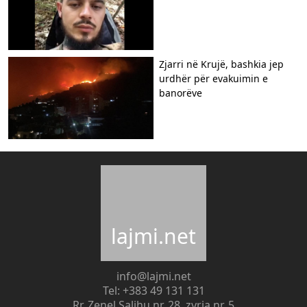
Zjarri në Krujë, bashkia jep
urdhër për evakuimin e
banorëve
lajmi.net
info@lajmi.net
Tel: +383 49 131 131
Rr. Zenel Salihu nr. 28, zyrja nr. 5