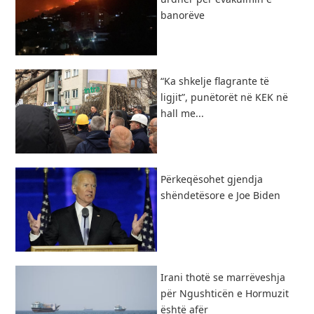
banorëve
“Ka shkelje flagrante të
ligjit”, punëtorët në KEK në
hall me...
Përkeqësohet gjendja
shëndetësore e Joe Biden
Irani thotë se marrëveshja
për Ngushticën e Hormuzit
është afër