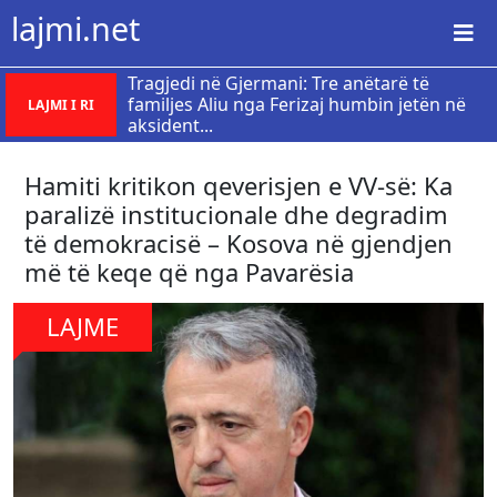
lajmi.net
Tragjedi në Gjermani: Tre anëtarë të
familjes Aliu nga Ferizaj humbin jetën në
LAJMI I RI
aksident...
Hamiti kritikon qeverisjen e VV-së: Ka
paralizë institucionale dhe degradim
të demokracisë – Kosova në gjendjen
më të keqe që nga Pavarësia
LAJME