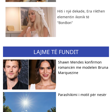
Hiti i një dekade, Era rikthen
elementin ikonik të
“BonBon”
LAJME TË FUNDIT
Shawn Mendes konfirmon
romancën me modelen Bruna
Marquezine
Parashikimi i motit për nesër