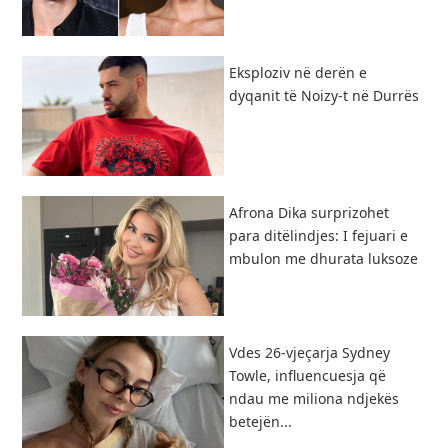
Eksploziv në derën e
dyqanit të Noizy-t në Durrës
Afrona Dika surprizohet
para ditëlindjes: I fejuari e
mbulon me dhurata luksoze
Vdes 26-vjeçarja Sydney
Towle, influencuesja që
ndau me miliona ndjekës
betejën...