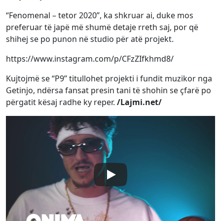
“Fenomenal – tetor 2020”, ka shkruar ai, duke mos
preferuar të japë më shumë detaje rreth saj, por që
shihej se po punon në studio për atë projekt.
https://www.instagram.com/p/CFzZIfkhmd8/
Kujtojmë se “P9” titullohet projekti i fundit muzikor nga
Getinjo, ndërsa fansat presin tani të shohin se çfarë po
përgatit kësaj radhe ky reper.
/Lajmi.net/