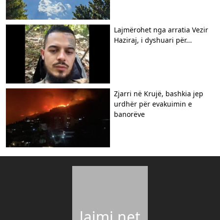
Lajmërohet nga arratia Vezir
Haziraj, i dyshuari për...
Zjarri në Krujë, bashkia jep
urdhër për evakuimin e
banorëve
lajmi.net