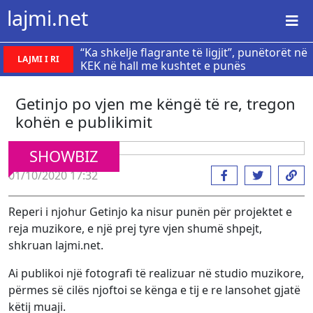
lajmi.net
“Ka shkelje flagrante të ligjit”, punëtorët në
LAJMI I RI
KEK në hall me kushtet e punës
Getinjo po vjen me këngë të re, tregon
kohën e publikimit
SHOWBIZ
01/10/2020 17:32
Reperi i njohur Getinjo ka nisur punën për projektet e
reja muzikore, e një prej tyre vjen shumë shpejt,
shkruan lajmi.net.
Ai publikoi një fotografi të realizuar në studio muzikore,
përmes së cilës njoftoi se kënga e tij e re lansohet gjatë
këtij muaji.