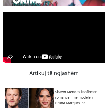
Artikuj të ngjashëm
Shawn Mendes konfirmon
romancën me modelen
Bruna Marquezine