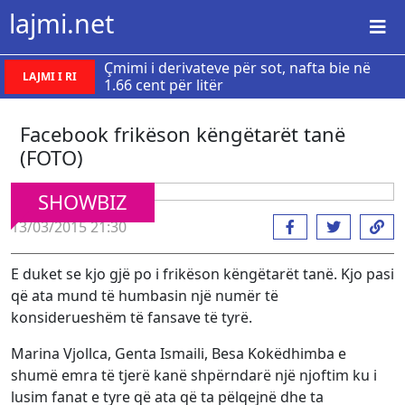
lajmi.net
Çmimi i derivateve për sot, nafta bie në
LAJMI I RI
1.66 cent për litër
Facebook frikëson këngëtarët tanë
(FOTO)
SHOWBIZ
13/03/2015 21:30
E duket se kjo gjë po i frikëson këngëtarët tanë. Kjo pasi
që ata mund të humbasin një numër të
konsiderueshëm të fansave të tyrë.
Marina Vjollca, Genta Ismaili, Besa Kokëdhimba e
shumë emra të tjerë kanë shpërndarë një njoftim ku i
lusim fanat e tyre që ata që ta pëlqejnë dhe ta