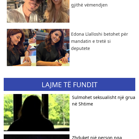
gjithë vëmendjen
Edona Llalloshi betohet për
mandatin e tretë si
deputete
LAJME TË FUNDIT
Sulmohet seksualisht një grua
në Shtime
Zhduket një person nga