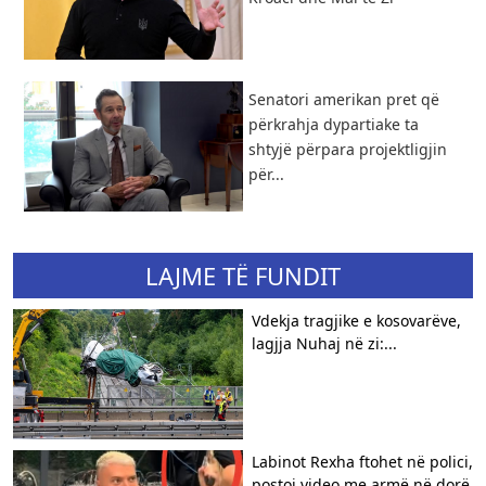
Senatori amerikan pret që
përkrahja dypartiake ta
shtyjë përpara projektligjin
për...
LAJME TË FUNDIT
Vdekja tragjike e kosovarëve,
lagjja Nuhaj në zi:...
Labinot Rexha ftohet në polici,
postoi video me armë në dorë