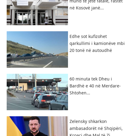
mund të jetë fatale, rastet
në Kosovë janë...
​Edhe sot kufizohet
qarkullimi i kamionëve mbi
20 tonë në autoudhë
60 minuta tek Dheu i
Bardhë e 40 në Merdare-
Shtohen...
Zelensky shkarkon
ambasadorët në Shqipëri,
Kroaci dhe Mal të Zi