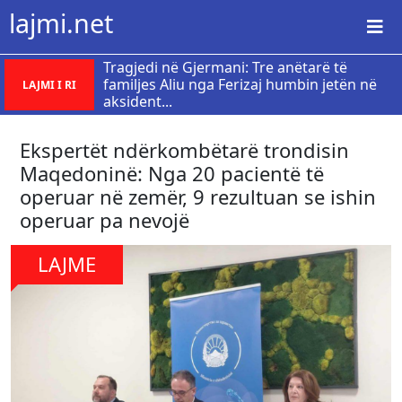
lajmi.net
Tragjedi në Gjermani: Tre anëtarë të
familjes Aliu nga Ferizaj humbin jetën në
LAJMI I RI
aksident...
Ekspertët ndërkombëtarë trondisin
Maqedoninë: Nga 20 pacientë të
operuar në zemër, 9 rezultuan se ishin
operuar pa nevojë
LAJME