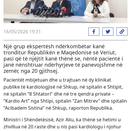
16/05/2026 19:31
Një grup ekspertësh ndërkombëtar kanë
tronditur Republikën e Maqedonisë së Veriut,
pasi që të njëjtit kanë thënë se, nëntë pacientë i
janë nënshtruar ndërhyrjeve të panevojshme në
zemër, nga 20 gjithsej.
Pacientët mbijetuan dhe u trajtuan në dy klinikat
publike të kardiologjisë në Shkup, në spitalin e Shtipit,
në spitalin “8 Shtatori” dhe në tre qendra private –
“Kardio Art” nga Shtipi, spitalin “Zan Mitrev” dhe spitalin
“Acibadem Sistina” në Shkup, raporton Republika.
Ministri i Shëndetësisë, Azir Aliu, ka thënë se hetimi u
zhvillua në 20 raste dhe u nis pasi kardiologu i njohur