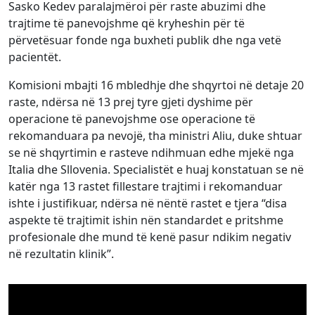
Sasko Kedev paralajmëroi për raste abuzimi dhe
trajtime të panevojshme që kryheshin për të
përvetësuar fonde nga buxheti publik dhe nga vetë
pacientët.
Komisioni mbajti 16 mbledhje dhe shqyrtoi në detaje 20
raste, ndërsa në 13 prej tyre gjeti dyshime për
operacione të panevojshme ose operacione të
rekomanduara pa nevojë, tha ministri Aliu, duke shtuar
se në shqyrtimin e rasteve ndihmuan edhe mjekë nga
Italia dhe Sllovenia. Specialistët e huaj konstatuan se në
katër nga 13 rastet fillestare trajtimi i rekomanduar
ishte i justifikuar, ndërsa në nëntë rastet e tjera “disa
aspekte të trajtimit ishin nën standardet e pritshme
profesionale dhe mund të kenë pasur ndikim negativ
në rezultatin klinik”.