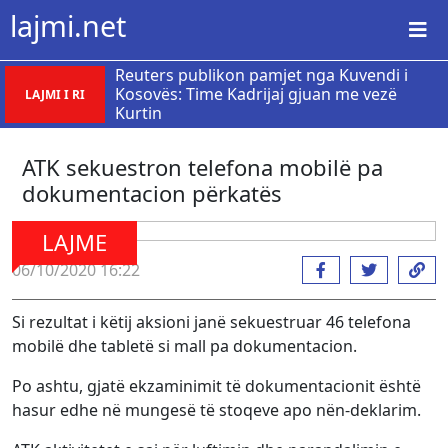
lajmi.net
Reuters publikon pamjet nga Kuvendi i
Kosovës: Time Kadrijaj gjuan me vezë
LAJMI I RI
Kurtin
ATK sekuestron telefona mobilë pa
dokumentacion përkatës
LAJME
06/10/2020 16:22
Si rezultat i këtij aksioni janë sekuestruar 46 telefona
mobilë dhe tabletë si mall pa dokumentacion.
Po ashtu, gjatë ekzaminimit të dokumentacionit është
hasur edhe në mungesë të stoqeve apo nën-deklarim.