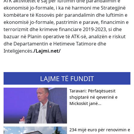
ATK aktivitetet e saj për luftimin dhe parandalimin e
ekonomisë jo-formale, i ka në harmoni me Strategjinë
kombëtare të Kosovës për parandalimin dhe luftimin e
ekonomisë jo-formale, pastrimin e parave, financimin e
terrorizmit dhe krimeve financiare 2019-2023, si dhe
bazuar në Planin operative të ATK-së, analizën e riskut
dhe Departamentin e Hetimeve Tatimore dhe
Inteligjencës.
/Lajmi.net/
LAJME TË FUNDIT
Taravari: Përfaqësuesit
shqiptarë në qeverinë e
Mickoskit janë...
234 mijë euro për renovimin e