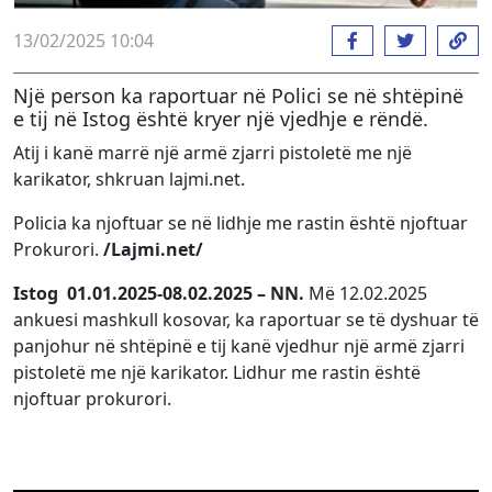
13/02/2025 10:04
Një person ka raportuar në Polici se në shtëpinë
e tij në Istog është kryer një vjedhje e rëndë.
Atij i kanë marrë një armë zjarri pistoletë me një
karikator, shkruan lajmi.net.
Policia ka njoftuar se në lidhje me rastin është njoftuar
Prokurori.
/Lajmi.net/
Istog 01.01.2025-08.02.2025 – NN.
Më 12.02.2025
ankuesi mashkull kosovar, ka raportuar se të dyshuar të
panjohur në shtëpinë e tij kanë vjedhur një armë zjarri
pistoletë me një karikator. Lidhur me rastin është
njoftuar prokurori.