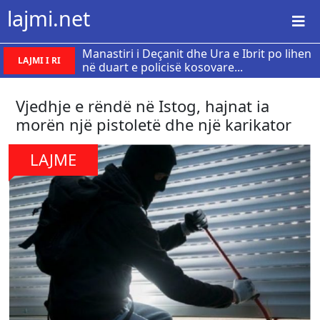
lajmi.net
Manastiri i Deçanit dhe Ura e Ibrit po lihen
LAJMI I RI
në duart e policisë kosovare...
Vjedhje e rëndë në Istog, hajnat ia
morën një pistoletë dhe një karikator
LAJME