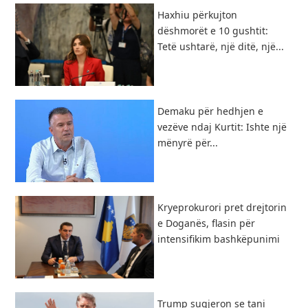
Haxhiu përkujton
dëshmorët e 10 gushtit:
Tetë ushtarë, një ditë, një...
Demaku për hedhjen e
vezëve ndaj Kurtit: Ishte një
mënyrë për...
Kryeprokurori pret drejtorin
e Doganës, flasin për
intensifikim bashkëpunimi
Trump sugjeron se tani