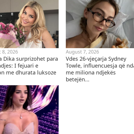
 8, 2026
August 7, 2026
a Dika surprizohet para
Vdes 26-vjeçarja Sydney
ndjes: I fejuari e
Towle, influencuesja që n
n me dhurata luksoze
me miliona ndjekës
betejën...