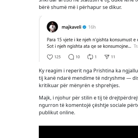
bërë shumë më i përhapur se dikur.
Ky reagim i reperit nga Prishtina ka ngjal
tij kanë ndarë mendime të ndryshme — disa 
kritikuar për mënyrën e shprehjes.
Majk, i njohur për stilin e tij të drejtpër
ngurron të komentojë çështje sociale përt
publikut online.