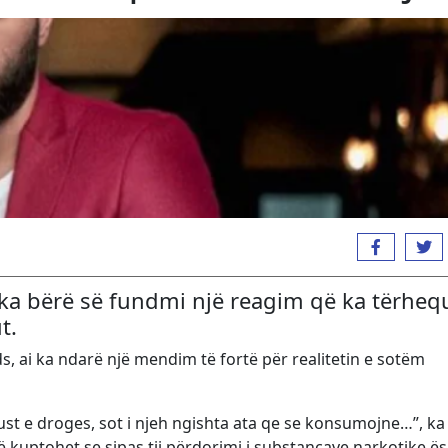
, ka bërë së fundmi një reagim që ka tërheq
t.
s, ai ka ndarë një mendim të fortë për realitetin e sotëm
ust e droges, sot i njeh ngishta ata qe se konsumojne…”, ka
 të kuptohet se sipas tij përdorimi i substancave narkotike ë