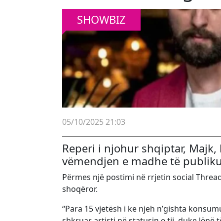
SHOWBIZ
05/10/2025 21:03
Reperi i njohur shqiptar, Majk
vëmendjen e madhe të publiku
Përmes një postimi në rrjetin social Thread
shoqëror.
“Para 15 vjetësh i ke njeh n’gishta konsum
shkruar artisti në statusin e tij, duke lënë