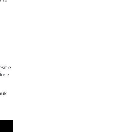
sit e
uke e
 nuk