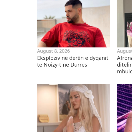
August 8, 2026
August
Eksploziv në derën e dyqanit
Afron
të Noizy-t në Durrës
ditëli
mbulo