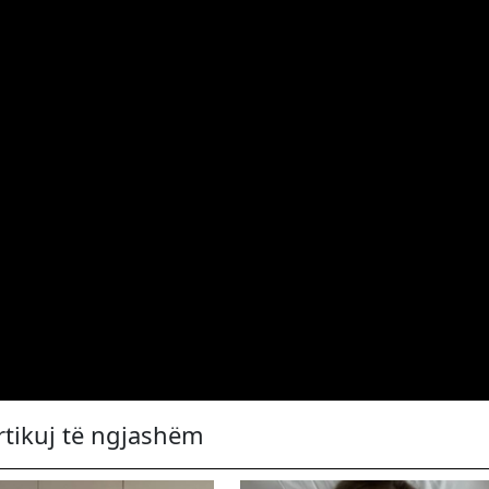
rtikuj të ngjashëm