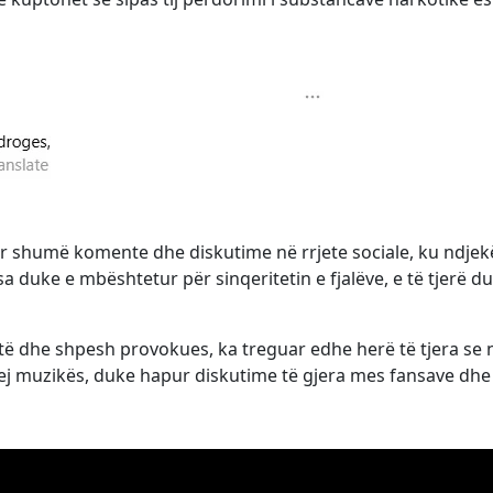
lur shumë komente dhe diskutime në rrjete sociale, ku ndjekë
duke e mbështetur për sinqeritetin e fjalëve, e të tjerë d
drejtë dhe shpesh provokues, ka treguar edhe herë të tjera se
ej muzikës, duke hapur diskutime të gjera mes fansave dhe