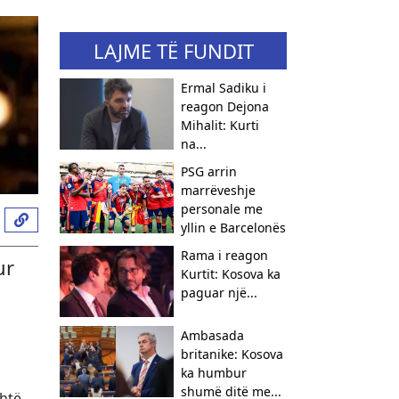
LAJME TË FUNDIT
Ermal Sadiku i
reagon Dejona
Mihalit: Kurti
na...
PSG arrin
marrëveshje
personale me
yllin e Barcelonës
Rama i reagon
ur
Kurtit: Kosova ka
paguar një...
Ambasada
britanike: Kosova
ka humbur
shumë ditë me...
shtë