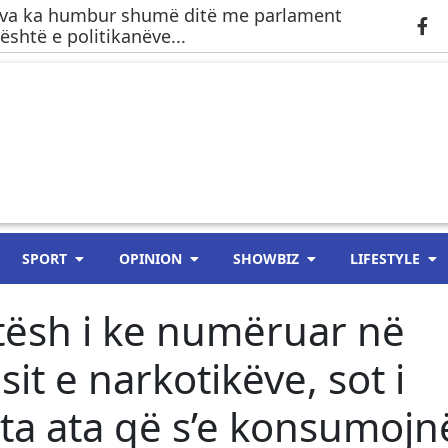
ova ka humbur shumë ditë me parlament
është e politikanëve...
SPORT
OPINION
SHOWBIZ
LIFESTYLE
etësh i ke numëruar në
t e narkotikëve, sot i
a ata që s’e konsumojn