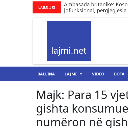
Ambasada britanike: Kos
LAJMI I RI
jofunksional, përgjegjësia 
lajmi.net
BALLINA
LAJME
VIDEO
BOTA
Majk: Para 15 vj
gishta konsumuesi
numëron në gisht