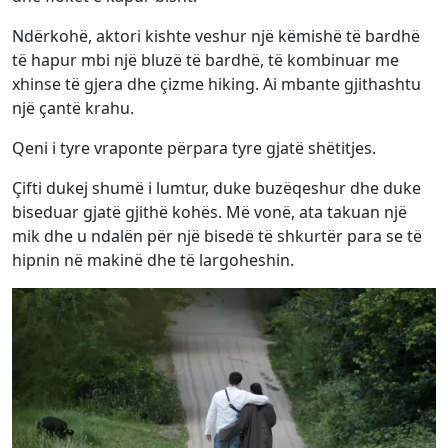
Ndërkohë, aktori kishte veshur një këmishë të bardhë
të hapur mbi një bluzë të bardhë, të kombinuar me
xhinse të gjera dhe çizme hiking. Ai mbante gjithashtu
një çantë krahu.
Qeni i tyre vraponte përpara tyre gjatë shëtitjes.
Çifti dukej shumë i lumtur, duke buzëqeshur dhe duke
biseduar gjatë gjithë kohës. Më vonë, ata takuan një
mik dhe u ndalën për një bisedë të shkurtër para se të
hipnin në makinë dhe të largoheshin.