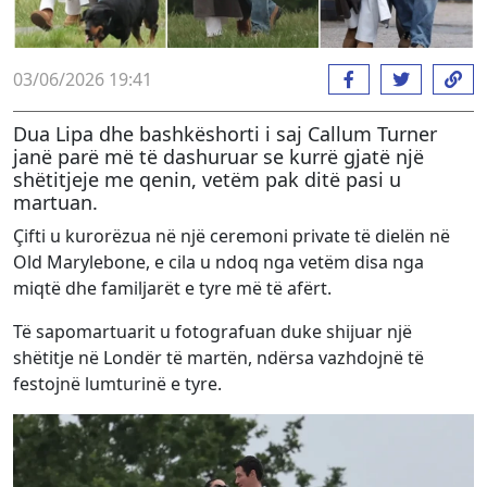
03/06/2026 19:41
Dua Lipa dhe bashkëshorti i saj Callum Turner
janë parë më të dashuruar se kurrë gjatë një
shëtitjeje me qenin, vetëm pak ditë pasi u
martuan.
Çifti u kurorëzua në një ceremoni private të dielën në
Old Marylebone, e cila u ndoq nga vetëm disa nga
miqtë dhe familjarët e tyre më të afërt.
Të sapomartuarit u fotografuan duke shijuar një
shëtitje në Londër të martën, ndërsa vazhdojnë të
festojnë lumturinë e tyre.