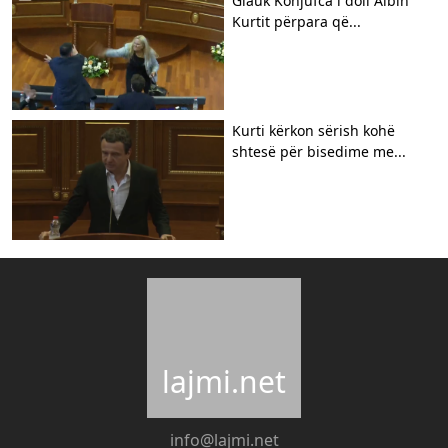
Glauk Konjufca i doli Albin
Kurtit përpara që...
Kurti kërkon sërish kohë
shtesë për bisedime me...
lajmi.net
info@lajmi.net