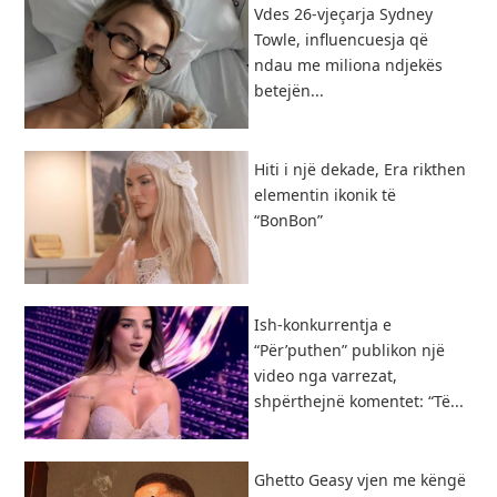
Vdes 26-vjeçarja Sydney
Towle, influencuesja që
ndau me miliona ndjekës
betejën...
Hiti i një dekade, Era rikthen
elementin ikonik të
“BonBon”
Ish-konkurrentja e
“Për’puthen” publikon një
video nga varrezat,
shpërthejnë komentet: “Të...
Ghetto Geasy vjen me këngë