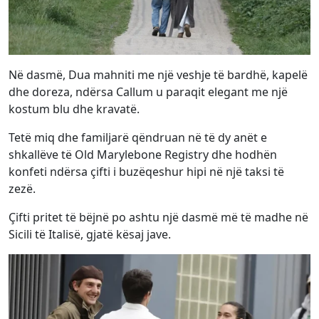
Në dasmë, Dua mahniti me një veshje të bardhë, kapelë
dhe doreza, ndërsa Callum u paraqit elegant me një
kostum blu dhe kravatë.
Tetë miq dhe familjarë qëndruan në të dy anët e
shkallëve të Old Marylebone Registry dhe hodhën
konfeti ndërsa çifti i buzëqeshur hipi në një taksi të
zezë.
Çifti pritet të bëjnë po ashtu një dasmë më të madhe në
Sicili të Italisë, gjatë kësaj jave.