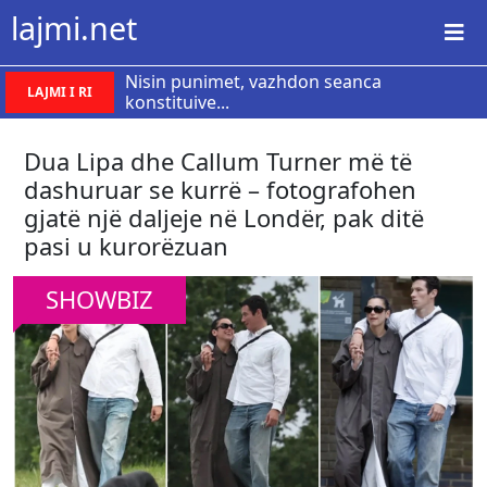
lajmi.net
Nisin punimet, vazhdon seanca
LAJMI I RI
konstituive...
Dua Lipa dhe Callum Turner më të
dashuruar se kurrë – fotografohen
gjatë një daljeje në Londër, pak ditë
pasi u kurorëzuan
SHOWBIZ