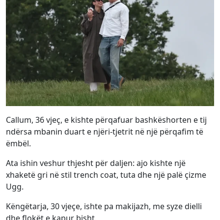
Callum, 36 vjeç, e kishte përqafuar bashkëshorten e tij
ndërsa mbanin duart e njëri-tjetrit në një përqafim të
ëmbël.
Ata ishin veshur thjesht për daljen: ajo kishte një
xhaketë gri në stil trench coat, tuta dhe një palë çizme
Ugg.
Këngëtarja, 30 vjeçe, ishte pa makijazh, me syze dielli
dhe flokët e kapur bisht.