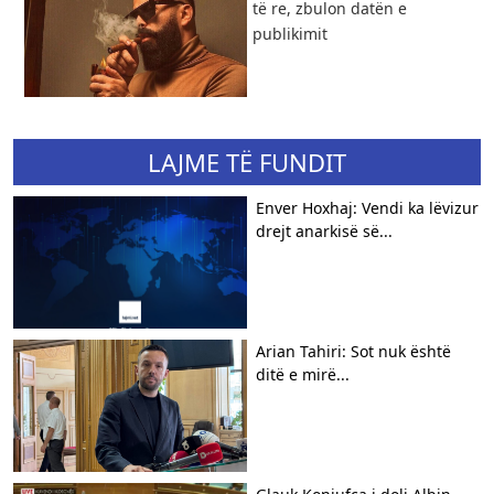
të re, zbulon datën e
publikimit
LAJME TË FUNDIT
Enver Hoxhaj: Vendi ka lëvizur
drejt anarkisë së...
Arian Tahiri: Sot nuk është
ditë e mirë...