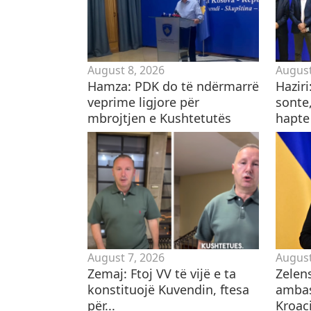
August 8, 2026
August
Hamza: PDK do të ndërmarrë
Hazir
veprime ligjore për
sonte,
mbrojtjen e Kushtetutës
hapte
August 7, 2026
August
Zemaj: Ftoj VV të vijë e ta
Zelen
konstituojë Kuvendin, ftesa
ambas
për...
Kroaci