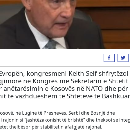
 Evropën, kongresmeni Keith Self shfrytëzoi
ëgjimore në Kongres me Sekretarin e Shtetit
r anëtarësimin e Kosovës në NATO dhe për 
it të vazhdueshëm të Shteteve të Bashkua
ë Kosovë, në Luginë të Preshevës, Serbi dhe Bosnjë dhe
rajonin si “jashtëzakonisht të brishtë” dhe theksoi se integ
et thelbësor për stabilitetin afatgjatë rajonal.