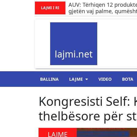
AUV: Tërhiqen 12 produkte
LAJMI I RI
gjetën vaj palme, qumësht
lajmi.net
BALLINA
LAJME
VIDEO
BOTA
Kongresisti Self:
thelbësore për sta
LAJME