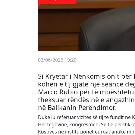
03/06/2026 19:20
Si Kryetar i Nënkomisionit për
kohën e tij gjatë një seance d
Marco Rubio për të mbështetu
theksuar rëndësinë e angazhim
në Ballkanin Perëndimor.
Duke iu referuar vizitës së tij të fundit n
Herzegovinë, kongresmeni Self e përshkroi 
Kosovës në institucionet euroatlantike mbet