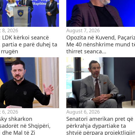
 8, 2026
August 7, 2026
i: LDK kërkoi seancë
Opozita në Kuvend, Paçariz
 partia e parë duhej ta
Me 40 nënshkrime mund t
 rrugën
thirret seanca...
 6, 2026
August 6, 2026
sky shkarkon
Senatori amerikan pret që
adorët në Shqipëri,
përkrahja dypartiake ta
 dhe Mal të Zi
shtyjë përpara projektligji