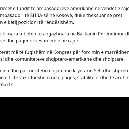
rimet e fundit të ambasadorëve amerikanë në vendet e rajo
 Ambasadori të SHBA-së në Kosovë, duke theksuar se pret
 e këtij pozicioni të rëndësishëm.
 Bashkuara mbeten të angazhuara në Ballkanin Perëndimor d
eve dhe paqëndrueshmërisë në rajon.
 zërat më të fuqishëm në Kongres për forcimin e marrëdhë
 si dhe komuniteteve shqiptaro-amerikane dhe shqiptare.
ien dhe partneritetin e gjatë me kryetarin Self dhe shpreh
n e tij të vazhdueshëm ndaj paqes, stabilitetit dhe të ardh
im./rtk