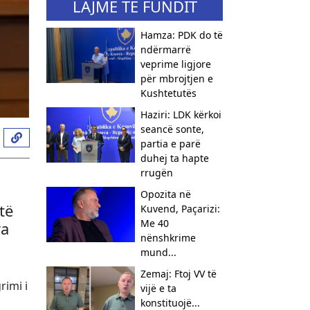
LAJME TË FUNDIT
Hamza: PDK do të
ndërmarrë
veprime ligjore
për mbrojtjen e
Kushtetutës
Haziri: LDK kërkoi
seancë sonte,
partia e parë
duhej ta hapte
rrugën
Opozita në
të
Kuvend, Paçarizi:
Me 40
ra
nënshkrime
mund...
Zemaj: Ftoj VV të
rimi i
vijë e ta
konstituojë...