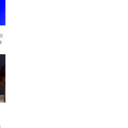
i:
ë
n