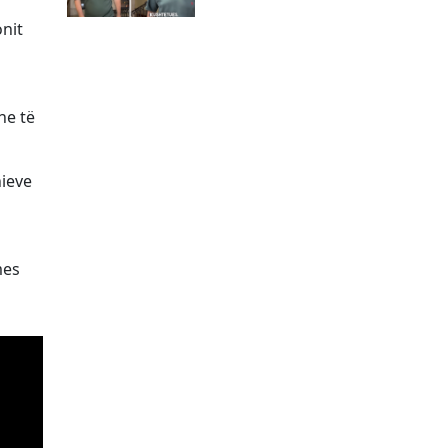
nit
he të
nieve
mes