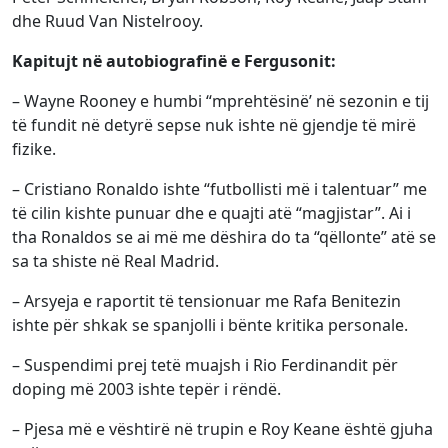
dhe Ruud Van Nistelrooy.
Kapitujt në autobiografinë e Fergusonit:
– Wayne Rooney e humbi “mprehtësinë’ në sezonin e tij
të fundit në detyrë sepse nuk ishte në gjendje të mirë
fizike.
– Cristiano Ronaldo ishte “futbollisti më i talentuar” me
të cilin kishte punuar dhe e quajti atë “magjistar”. Ai i
tha Ronaldos se ai më me dëshira do ta “qëllonte” atë se
sa ta shiste në Real Madrid.
– Arsyeja e raportit të tensionuar me Rafa Benitezin
ishte për shkak se spanjolli i bënte kritika personale.
– Suspendimi prej tetë muajsh i Rio Ferdinandit për
doping më 2003 ishte tepër i rëndë.
– Pjesa më e vështirë në trupin e Roy Keane është gjuha