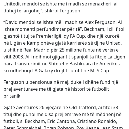
Unitedit mendoi se ishte më i madh se menaxheri, ai
duhej të largohej”, shkroi Ferguson.
“David mendoi se ishte më i madh se Alex Ferguson. Ai
ishte momenti përfundimtar për të”. Beckham, i cili fitoi
gjashtë tituj të Premierligë, dy FA Cup, dhe një kurorë
në Ligën e Kampionëve gjatë karrierës së tij në United,
u shit në Real Madrid për 25 milionë funte në verën e
vitit 2003. Ai i ndihmoi gjigantit spanjoll ta fitojë La Ligën
para transferimit në Shtetet e Bashkuara të Amerikës
ku udhëhoqi LA Galaxy drejt triumfit në MLS Cup.
Ferguson u pensionua në maj, duke i dhënë fund një
prej aventurave më të gjata në histori të futbollit
britanik.
Gjatë aventurës 26-vjeçare në Old Trafford, ai fitoi 38
tituj dhe punoi me disa prej emrave më të mëdhenj në
futboll, si Beckham, Eric Cantona, Cristiano Ronaldo,
Peter Schmeichel, Bryan Robson, Roy Keane, Jaap Stam