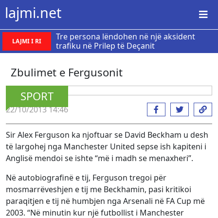
lajmi.net
Tre persona lëndohen në një aksident
LAJMI I RI
trafiku në Prilep të Deçanit
Zbulimet e Fergusonit
SPORT
22/10/2013 14:46
Sir Alex Ferguson ka njoftuar se David Beckham u desh
të largohej nga Manchester United sepse ish kapiteni i
Anglisë mendoi se ishte “më i madh se menaxheri”.
Në autobiografinë e tij, Ferguson tregoi për
mosmarrëveshjen e tij me Beckhamin, pasi kritikoi
paraqitjen e tij në humbjen nga Arsenali në FA Cup më
2003. “Në minutin kur një futbollist i Manchester