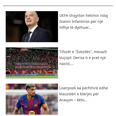
UEFA shqyrton hetimin ndaj
Gianni Infantinos për një
lidhje të dyshuar...
Tifozët e “Zvezdës”, mesazh
Vuçiqit: Derisa ti e pret një
nazist,...
Liverpooli ka përfshirë edhe
klauzolën e blerjes për
Araujon – këto...