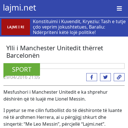
lajmi.net
​Konstituimi i Kuvendit, Kryeziu: Tash e tutje
çdo veprim jokushtetues, Baraliu:
LAJMI I RI
Ndërpriteni këtë lojë politike!
Ylli i Manchester Unitedit thërret
Barcelonën
SPORT
29/04/2016 21:05
Mesfushori i Manchester Unitedit e ka shprehur
dëshirën që të luajë me Lionel Messin.
I pyetur se me cilin futbollist do të dëshironte të luante
në të ardhmen Herrera, ai u përgjigj shkurt dhe
sinqertë: “Me Leo Messin”, përcjellë “Lajmi.net”.