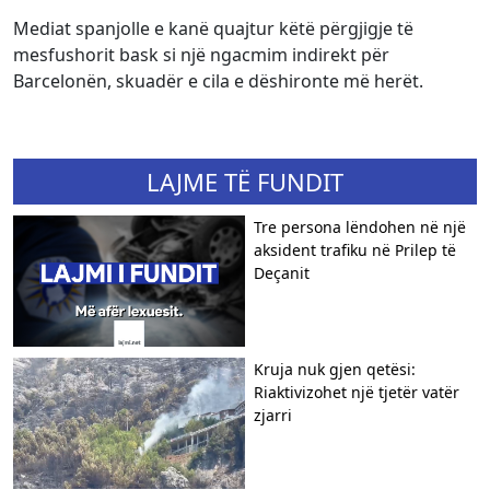
Mediat spanjolle e kanë quajtur këtë përgjigje të
mesfushorit bask si një ngacmim indirekt për
Barcelonën, skuadër e cila e dëshironte më herët.
LAJME TË FUNDIT
Tre persona lëndohen në një
aksident trafiku në Prilep të
Deçanit
Kruja nuk gjen qetësi:
Riaktivizohet një tjetër vatër
zjarri