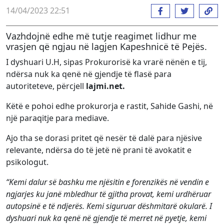
14/04/2023 22:51
Vazhdojnë edhe më tutje reagimet lidhur me
vrasjen që ngjau në lagjen Kapeshnicë të Pejës.
I dyshuari U.H, sipas Prokurorisë ka vrarë nënën e tij,
ndërsa nuk ka qenë në gjendje të flasë para
autoriteteve, përcjell
lajmi.net.
Këtë e pohoi edhe prokurorja e rastit, Sahide Gashi, në
një paraqitje para mediave.
Ajo tha se dorasi pritet që nesër të dalë para njësive
relevante, ndërsa do të jetë në prani të avokatit e
psikologut.
“Kemi dalur së bashku me njësitin e forenzikës në vendin e
ngjarjes ku janë mbledhur të gjitha provat, kemi urdhëruar
autopsinë e të ndjerës. Kemi siguruar dëshmitarë okularë. I
dyshuari nuk ka qenë në gjendje të merret në pyetje, kemi