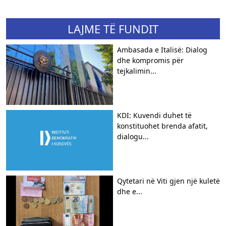
LAJME TË FUNDIT
Ambasada e Italisë: Dialog
dhe kompromis për
tejkalimin...
KDI: Kuvendi duhet të
konstituohet brenda afatit,
dialogu...
Qytetari në Viti gjen një kuletë
dhe e...