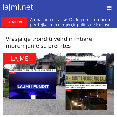
lajmi.net
Ambasada e Italisë: Dialog dhe kompromis
LAJMI I RI
për tejkalimin e ngërçit politik në Kosovë
Vrasja që tronditi vendin mbarë
mbrëmjen e së premtes
LAJME