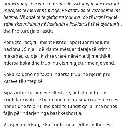
urdhëruar që nesër në prezencë të psikologut dhe avokatit
mbrojtës të merret në pyetje. Po ashtu do të vazhdojmë me
hetime. Në bazë të të gjitha rrethanave, do të urdhërojmë
edhe ekzaminimin në Institutin e Psikiatrisë të të dyshuarit”
,
tha Prokurorja e rastit.
Për këtë rast, fillimisht kishte raportuar mediumi
nacional, Sinjali, që kishte mësuar detaje të krimit
makabër, ku djali kishte vrarë nënën e tij me thikë,
ndërsa koka dhe trupi nuk ishin gjetur me një vend.
Koka ka qenë në tavan, ndërsa trupi në njërin prej
kateve të shtëpisë.
Sipas informacioneve fillestare, bëhet e ditur se
konflikti kishte të bënte me një mosmarrëveshje mes
nënës dhe të birit, me këtë të fundit që ia linte nënës
fajin për ndarjen nga bashkëshortja.
Vrasjen ndërkaq, e ka konfirmuar edhe zëdhënësi i