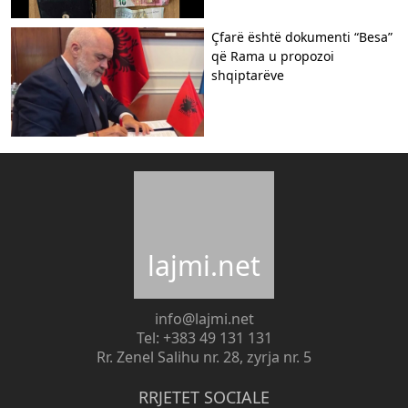
Çfarë është dokumenti “Besa”
që Rama u propozoi
shqiptarëve
lajmi.net
info@lajmi.net
Tel: +383 49 131 131
Rr. Zenel Salihu nr. 28, zyrja nr. 5
RRJETET SOCIALE