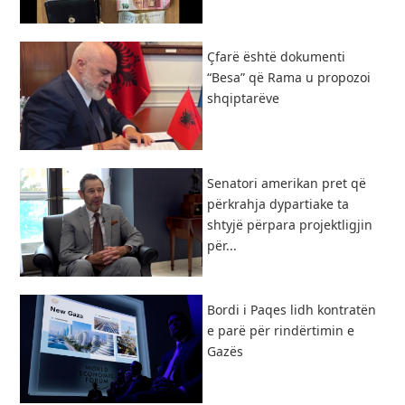
Çfarë është dokumenti
“Besa” që Rama u propozoi
shqiptarëve
Senatori amerikan pret që
përkrahja dypartiake ta
shtyjë përpara projektligjin
për...
Bordi i Paqes lidh kontratën
e parë për rindërtimin e
Gazës