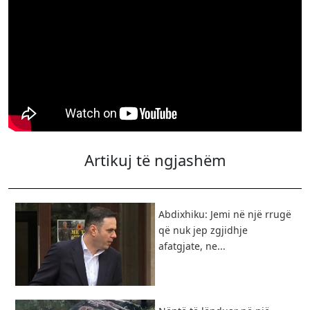
Artikuj të ngjashëm
Abdixhiku: Jemi në një rrugë
që nuk jep zgjidhje
afatgjate, ne...