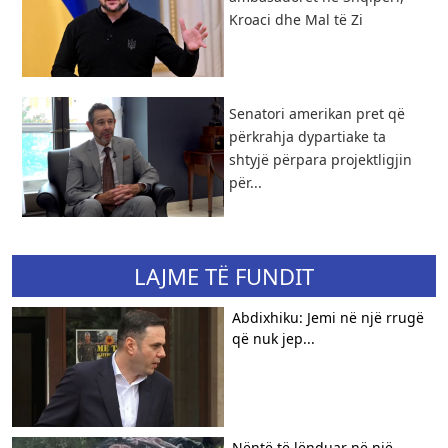
Kroaci dhe Mal të Zi
Senatori amerikan pret që
përkrahja dypartiake ta
shtyjë përpara projektligjin
për...
LAJME TË FUNDIT
Abdixhiku: Jemi në një rrugë
që nuk jep...
Nëntë të lënduar në një