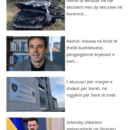
Nëntë të lënduar në një
aksident mes dy veturave në
Korenicë...
Rashiti: Kosova në krizë të
thellë kushtetuese,
përgjegjësinë kryesore e
bart...
I akuzuari për vrasjen e
shokut për borxh, në
rigjykim për herë të tretë
Zelensky shkarkon
ambasadorët në Shqipëri,