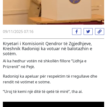
09/11/2025 07:16
Kryetari i Komisionit Qendror të Zgjedhjeve,
Kreshnik Radoniqi ka votuar në balotazhin e
sotëm.
Ai ka hedhur votën në shkollën fillore “Lidhja e
Prizrenit” në Pejë.
Radoniqi ka apeluar për respektim të rregullave dhe
rendit në votimet e sotme.
“Uroj të kemi një ditë të qetë të mirë”, tha ai.