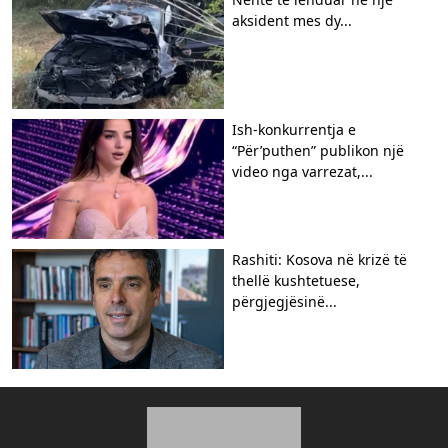
aksident mes dy...
Ish-konkurrentja e
“Për’puthen” publikon një
video nga varrezat,...
Rashiti: Kosova në krizë të
thellë kushtetuese,
përgjegjësinë...