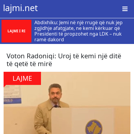
lajmi.net
Abdixhiku: Jemi në një rrugë që nuk jep
zgjidhje afatgjate, ne kemi kërkuar që
LAJMI I RI
Presidenti të propzohet nga LDK – nuk
ramë dakord
Voton Radoniqi: Uroj të kemi një ditë
të qetë të mirë
LAJME