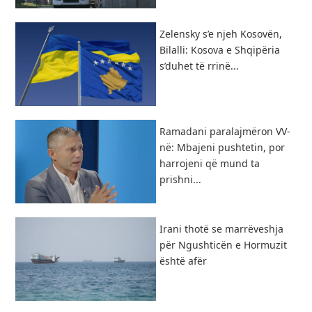
Zelensky s’e njeh Kosovën,
Bilalli: Kosova e Shqipëria
s’duhet të rrinë...
Ramadani paralajmëron VV-
në: Mbajeni pushtetin, por
harrojeni që mund ta
prishni...
Irani thotë se marrëveshja
për Ngushticën e Hormuzit
është afër