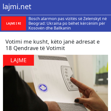
lajmi.net
Bosch alarmon pas vizitës së Zelenskyt në
Beograd: Ukraina po bëhet kërcënim për
LAJMI I RI
Kosovën dhe Ballkanin
Votimi me kusht, këto janë adresat e
18 Qendrave të Votimit
LAJME