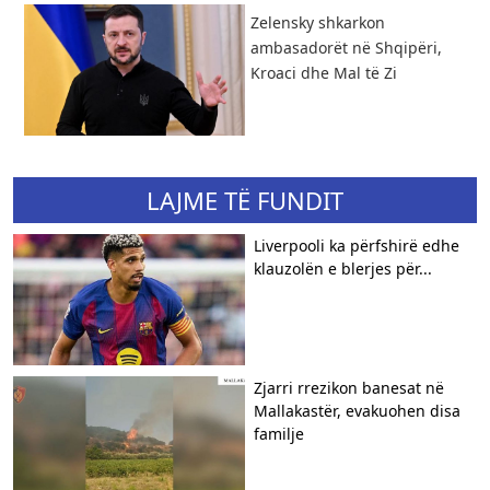
Zelensky shkarkon
ambasadorët në Shqipëri,
Kroaci dhe Mal të Zi
LAJME TË FUNDIT
Liverpooli ka përfshirë edhe
klauzolën e blerjes për...
Zjarri rrezikon banesat në
Mallakastër, evakuohen disa
familje