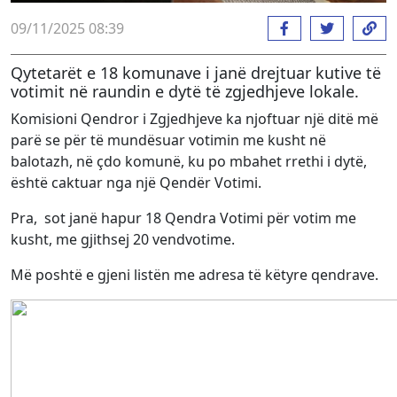
09/11/2025 08:39
Qytetarët e 18 komunave i janë drejtuar kutive të
votimit në raundin e dytë të zgjedhjeve lokale.
Komisioni Qendror i Zgjedhjeve ka njoftuar një ditë më
parë se për të mundësuar votimin me kusht në
balotazh, në çdo komunë, ku po mbahet rrethi i dytë,
është caktuar nga një Qendër Votimi.
Pra, sot janë hapur 18 Qendra Votimi për votim me
kusht, me gjithsej 20 vendvotime.
Më poshtë e gjeni listën me adresa të këtyre qendrave.