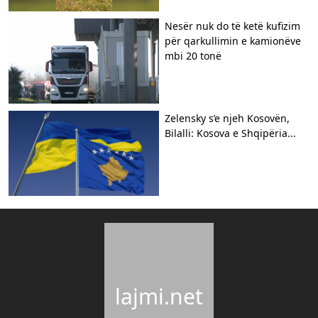
Nesër nuk do të ketë kufizim
për qarkullimin e kamionëve
mbi 20 tonë
Zelensky s’e njeh Kosovën,
Bilalli: Kosova e Shqipëria...
lajmi.net