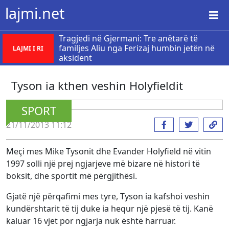
lajmi.net
Tragjedi në Gjermani: Tre anëtarë të
familjes Aliu nga Ferizaj humbin jetën në
LAJMI I RI
aksident
Tyson ia kthen veshin Holyfieldit
SPORT
21/11/2013 11:12
Meçi mes Mike Tysonit dhe Evander Holyfield në vitin
1997 solli një prej ngjarjeve më bizare në histori të
boksit, dhe sportit më përgjithësi.
Gjatë një përqafimi mes tyre, Tyson ia kafshoi veshin
kundërshtarit të tij duke ia hequr një pjesë të tij. Kanë
kaluar 16 vjet por ngjarja nuk është harruar.