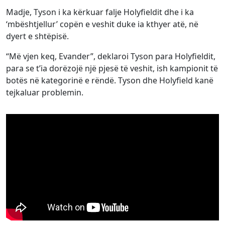
Madje, Tyson i ka kërkuar falje Holyfieldit dhe i ka
‘mbështjellur’ copën e veshit duke ia kthyer atë, në
dyert e shtëpisë.
“Më vjen keq, Evander”, deklaroi Tyson para Holyfieldit,
para se t’ia dorëzojë një pjesë të veshit, ish kampionit të
botës në kategorinë e rëndë. Tyson dhe Holyfield kanë
tejkaluar problemin.