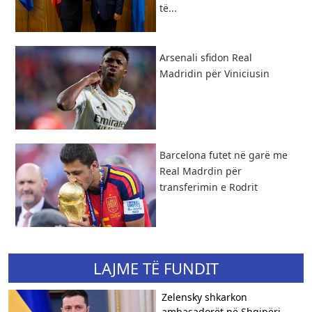
të...
​Arsenali sfidon Real
Madridin për Viniciusin
Barcelona futet në garë me
Real Madrdin për
transferimin e Rodrit
LAJME TË FUNDIT
Zelensky shkarkon
ambasadorët në Shqipëri,