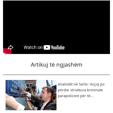
Artikuj të ngjashëm
Analistët në Serbi: Vuçiq po
përdor struktura kriminale
parapolicore për të...