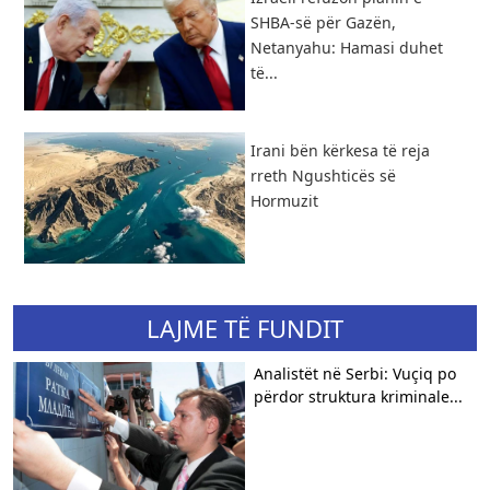
SHBA-së për Gazën,
Netanyahu: Hamasi duhet
të...
​Irani bën kërkesa të reja
rreth Ngushticës së
Hormuzit
LAJME TË FUNDIT
Analistët në Serbi: Vuçiq po
përdor struktura kriminale...