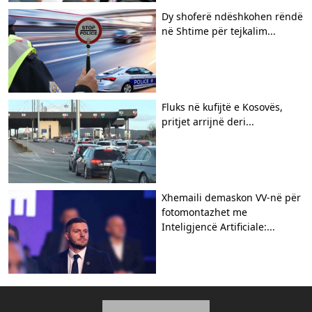
Dy shoferë ndëshkohen rëndë
në Shtime për tejkalim...
Fluks në kufijtë e Kosovës,
pritjet arrijnë deri...
Xhemaili demaskon VV-në për
fotomontazhet me
Inteligjencë Artificiale:...