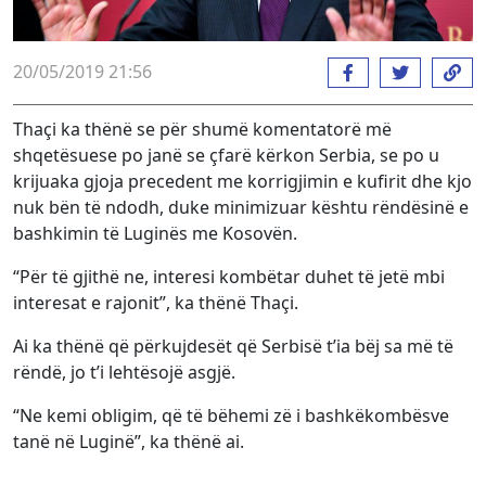
20/05/2019 21:56
Thaçi ka thënë se për shumë komentatorë më
shqetësuese po janë se çfarë kërkon Serbia, se po u
krijuaka gjoja precedent me korrigjimin e kufirit dhe kjo
nuk bën të ndodh, duke minimizuar kështu rëndësinë e
bashkimin të Luginës me Kosovën.
“Për të gjithë ne, interesi kombëtar duhet të jetë mbi
interesat e rajonit”, ka thënë Thaçi.
Ai ka thënë që përkujdesët që Serbisë t’ia bëj sa më të
rëndë, jo t’i lehtësojë asgjë.
“Ne kemi obligim, që të bëhemi zë i bashkëkombësve
tanë në Luginë”, ka thënë ai.