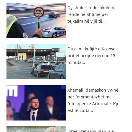
Dy shoferë ndëshkohen
rëndë në Shtime për
tejkalim në vijë të...
Fluks në kufijtë e Kosovës,
pritjet arrijnë deri në 15
minuta...
Xhemaili demaskon VV-në
për fotomontazhet me
Inteligjencë Artificiale: Kjo
është Lufta...
Izraeli refuzon planin e