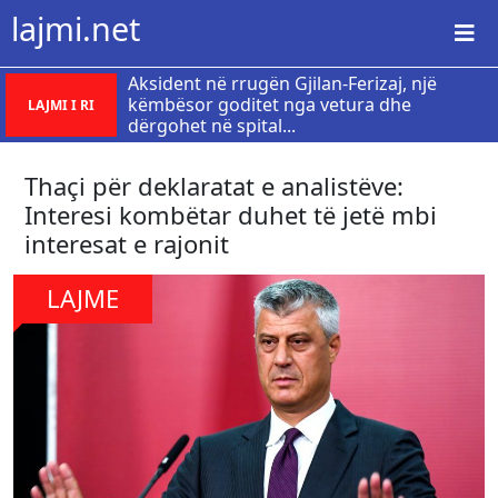
lajmi.net
Aksident në rrugën Gjilan-Ferizaj, një
këmbësor goditet nga vetura dhe
LAJMI I RI
dërgohet në spital...
Thaçi për deklaratat e analistëve:
Interesi kombëtar duhet të jetë mbi
interesat e rajonit
LAJME