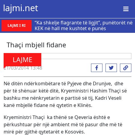
lajmi.net
“Ka shkelje flagrante të ligjit”, punëtorët në
LAJMI I RI
KEK në hall me kushtet e punës
Thaçi mbjell fidane
LAJME
21/03/2014 13:48
Në ditën ndërkombëtare të Pyjeve dhe Drunjve, dhe
për të shënuar këtë ditë, Kryeministri Hashim Thaçi së
bashku me nënkryetarin e partisë së tij, Kadri Veseli
kanë mbjellë fidane në qytetin e Klinës.
Kryeministri Thaçi ka thënë se Qeveria është e
përkushtuar për një ambient më të pasur dhe më të
mirë për gjithë qytetarët e Kosovës.