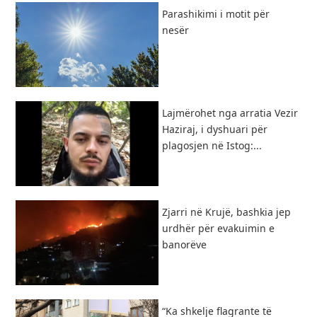
Parashikimi i motit për
nesër
Lajmërohet nga arratia Vezir
Haziraj, i dyshuari për
plagosjen në Istog:...
Zjarri në Krujë, bashkia jep
urdhër për evakuimin e
banorëve
“Ka shkelje flagrante të