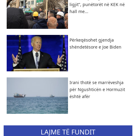
ligjit”, punëtorët në KEK në
hall me...
Përkeqësohet gjendja
shëndetësore e Joe Biden
Irani thotë se marrëveshja
për Ngushticën e Hormuzit
është afër
LAJME TË FUNDIT