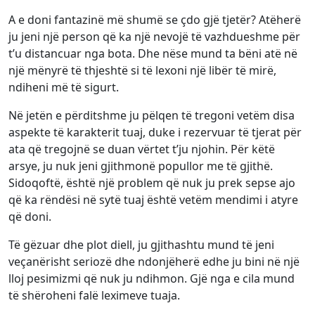
A e doni fantazinë më shumë se çdo gjë tjetër? Atëherë
ju jeni një person që ka një nevojë të vazhdueshme për
t’u distancuar nga bota. Dhe nëse mund ta bëni atë në
një mënyrë të thjeshtë si të lexoni një libër të mirë,
ndiheni më të sigurt.
Në jetën e përditshme ju pëlqen të tregoni vetëm disa
aspekte të karakterit tuaj, duke i rezervuar të tjerat për
ata që tregojnë se duan vërtet t’ju njohin. Për këtë
arsye, ju nuk jeni gjithmonë popullor me të gjithë.
Sidoqoftë, është një problem që nuk ju prek sepse ajo
që ka rëndësi në sytë tuaj është vetëm mendimi i atyre
që doni.
Të gëzuar dhe plot diell, ju gjithashtu mund të jeni
veçanërisht seriozë dhe ndonjëherë edhe ju bini në një
lloj pesimizmi që nuk ju ndihmon. Gjë nga e cila mund
të shëroheni falë leximeve tuaja.