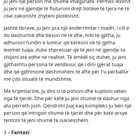
ju jeni një person me shumë imagjinatë. Përmes leximit
ju jeni në gjendje të fluturoni drejt botëve të tjera në të
cilat zakonisht zhyteni plotësisht.
Jashtë librave, ju jeni pra një ëndërrimtar i madh, i cili e
do dashurinë dhe beson në të dhe, mbi të gjitha, ju
adhuroni fundin e lumtur që kërkoni në të gjitha
leximet tuaja, duke shpresuar që të jeni në gjendje ta
shijoni atë edhe në realitet. Të ëmbël siç duhet, ju jeni
gjithashtu persona të vendosur, që i dini gjërat tuaja
dhe që gjithmonë dëshmoheni të aftë për t’u përballur
me çdo situatë të mundshme.
Me krijimtarinë, ju dini si të pohoni dhe kuptoni veten
nga të tjerët. Dhe për këtë ju jeni shumë të dashur nga
ata përreth jush. Qëndrimi juaj kaq kompleks ju bën një
person që intrigon shumë të tjerët dhe për këtë arsye
tentoni të jeni shumë të suksesshëm.
3 –
Fantazi