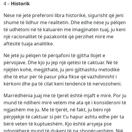
4 –
Historik
Nëse në jetë preferoni libra historikë, sigurisht që jeni
shumë të lidhur me realitetin. Dhe edhe nëse ju pëlqen
të udhëtoni në të kaluarën me imagjinatën tuaj, ju keni
një racionalitet të pazakontë që përzihet mirë me
aftësitë tuaja analitike.
Në jetë ju pëlqen të përqafoni të gjitha llojet e
përvojave. Dhe kjo ju jep një qetësi të caktuar. Në të
njëjtën kohë, megjithatë, ju jeni gjithashtu metodikë
dhe të etur për të pasur pika fikse që vazhdimisht i
kërkoni dhe pa të cilat keni tendencë të nervozoheni.
Marrëdhënia juaj me të tjerët është mjaft e mirë. Por ju
mund të ndiheni mirë vetëm me ata që i konsideroni të
ngjashëm me ju. Me të tjerët, në fakt, ju bëni një
përpjekje të caktuar si për t’u hapur ashtu edhe për ta
bërë veten të kuptueshëm. Kjo është arsyeja pse
ndonjëherë mund të dukeni të pa shoqërueshëm. Një