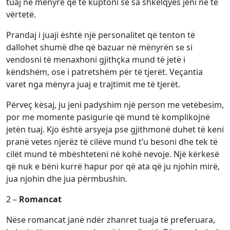
tuaj në mënyrë që të kuptoni se sa shkëlqyes jeni në të
vërtetë.
Prandaj i juaji është një personalitet që tenton të
dallohet shumë dhe që bazuar në mënyrën se si
vendosni të menaxhoni gjithçka mund të jetë i
këndshëm, ose i patretshëm për të tjerët. Veçantia
varet nga mënyra juaj e trajtimit me të tjerët.
Përveç kësaj, ju jeni padyshim një person me vetëbesim,
por me momente pasigurie që mund të komplikojnë
jetën tuaj. Kjo është arsyeja pse gjithmonë duhet të keni
pranë vetes njerëz të cilëve mund t’u besoni dhe tek të
cilët mund të mbështeteni në kohë nevoje. Një kërkesë
që nuk e bëni kurrë hapur por që ata që ju njohin mirë,
jua njohin dhe jua përmbushin.
2 –
Romancat
Nëse romancat janë ndër zhanret tuaja të preferuara,