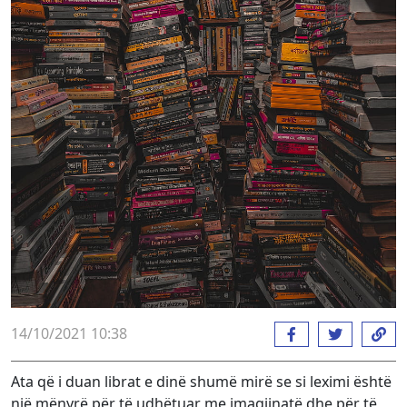
14/10/2021 10:38
Ata që i duan librat e dinë shumë mirë se si leximi është
një mënyrë për të udhëtuar me imagjinatë dhe për të