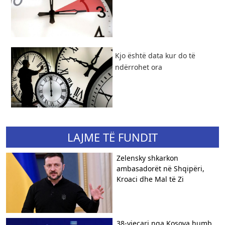
Kjo është data kur do të
ndërrohet ora
LAJME TË FUNDIT
Zelensky shkarkon
ambasadorët në Shqipëri,
Kroaci dhe Mal të Zi
38-vjeçari nga Kosova humb