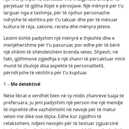
përjetuar të gjitha llojet e përvojave. Një mënyrë për t’u
larguar nga e tashmja, për të njohur personazhe
ndryshe të vështira për t’u takuar dhe për të mësuar
kultura të reja, zakone, receta dhe mënyra jetese.
Leximi është padyshim një mënyrë e thjeshtë dhe e
menjëhershme për t’u pasuruar, por edhe për të bërë
një shikim të shëndetshëm brenda vetes. Shpesh, në
fakt, gjithmonë zgjedhja e një zhanri të përcaktuar mirë
mund të zbulojë disa aspekte të personalitetit,
përndryshe të vështira për t’u kuptuar.
1 –
Me detektivë
Nëse librat e verdhët bien në sy midis zhanreve tuaja të
preferuara, ju jeni padyshim një person me një mendje
të mprehtë dhe vazhdimisht në nevojë për të matur
veten me dikë ose diçka. Edhe kur zgjidhni të
relaksoheni, ndjeni nevojën për të testuar zgjuarsinë