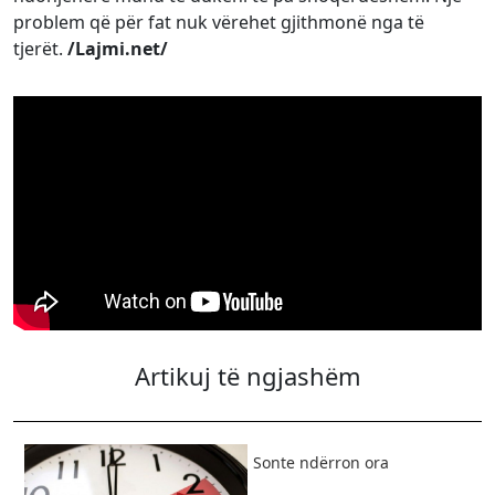
problem që për fat nuk vërehet gjithmonë nga të
tjerët.
/Lajmi.net/
Artikuj të ngjashëm
​Sonte ndërron ora