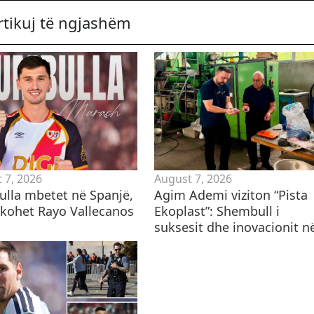
rtikuj të ngjashëm
 7, 2026
August 7, 2026
lla mbetet në Spanjë,
Agim Ademi viziton “Pista
hkohet Rayo Vallecanos
Ekoplast”: Shembull i
suksesit dhe inovacionit në