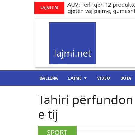
AUV: Tërhiqen 12 produkte
LAJMI I RI
gjetën vaj palme, qumësht
lajmi.net
BALLINA
LAJME
VIDEO
BOTA
Tahiri përfundon 
e tij
SPORT