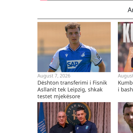
A
August 7, 2026
August
Dështon transferimi i Fisnik
Kumbu
Asllanit tek Leipzig, shkak
i bas
testet mjekësore