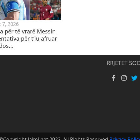
 7, 2026
 për të vrarë Messin
ntativa për t’iu afruar
dos...
RRJETET SOC
©Copyright lajmi.net 2022. All Rights Reserved
Privacy Polic