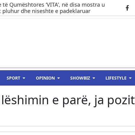
 të Qumështores ‘VITA’, në disa mostra u
 pluhur dhe niseshte e padeklaruar
SPORT
OPINION
SHOWBIZ
LIFESTYLE
lëshimin e parë, ja pozi