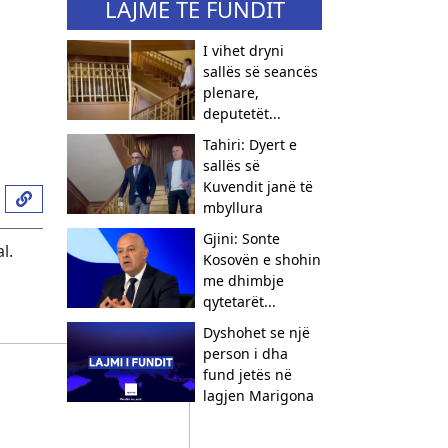
LAJME TË FUNDIT
I vihet dryni
sallës së seancës
plenare,
deputetët...
Tahiri: Dyert e
sallës së
Kuvendit janë të
mbyllura
Gjini: Sonte
l.
Kosovën e shohin
me dhimbje
qytetarët...
Dyshohet se një
person i dha
fund jetës në
lagjen Marigona