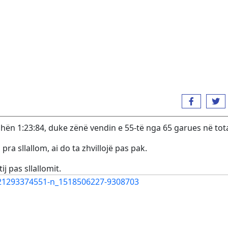
ohën 1:23:84, duke zënë vendin e 55-të nga 65 garues në tota
ra sllallom, ai do ta zhvillojë pas pak.
ij pas sllallomit.