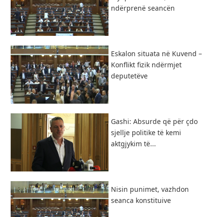
ndërprenë seancën
Eskalon situata në Kuvend –
Konflikt fizik ndërmjet
deputetëve
Gashi: Absurde që për çdo
sjellje politike të kemi
aktgjykim të...
Nisin punimet, vazhdon
seanca konstituive