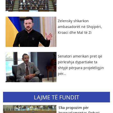
Zelensky shkarkon
ambasadorët në Shqipëri,
Kroaci dhe Mal të Zi
Senatori amerikan pret që
përkrahja dypartiake ta
shtyjë përpara projektligjin
për...
LAJME TË FUNDIT
S’ka propozim për
kryeparlamentar, Dehari