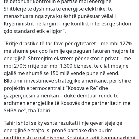
të betonuar kontrollin e partisë mbi energjinë.
Shitblerje të dyshimta të energjisë elektrike, të
menaxhuara nga zyra ku është punësuar vëllai i
Kryeministrit në largim – një konflikt interesi që sfidon
çdo standard etik e ligjor”.
“Rritje drastike të tarifave për qytetarët – me mbi 127%
më shumë për çdo familje që paguan faturën mujore të
energjisë. Shtrenjtim ekstrem për sektorin privat – me
mbi 270% rritje për mbi 1,300 biznese, të cilat mbajnë
gjallë më shumë se 150 mijë vende pune në vend.
Bllokimi i investimeve strategjike amerikane, përfshirë
projektin e termocentralit “Kosova e Re” dhe
gazpërçuesin amerikan – duke dëmtuar rëndë të
ardhmen energjetike të Kosovës dhe partneritetin me
SHBA-në”, tha Tahiri.
Tahiri shtoi se ky është rezultati i një qeverisjeje që
energjinë e trajtoi si pronë partiake dhe burim
përfitimesh të paligjshme. Kostoja e këtij keqmenaxhimi