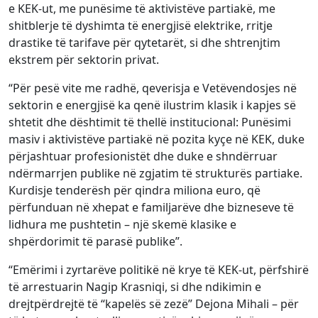
e KEK-ut, me punësime të aktivistëve partiakë, me
shitblerje të dyshimta të energjisë elektrike, rritje
drastike të tarifave për qytetarët, si dhe shtrenjtim
ekstrem për sektorin privat.
“Për pesë vite me radhë, qeverisja e Vetëvendosjes në
sektorin e energjisë ka qenë ilustrim klasik i kapjes së
shtetit dhe dështimit të thellë institucional: Punësimi
masiv i aktivistëve partiakë në pozita kyçe në KEK, duke
përjashtuar profesionistët dhe duke e shndërruar
ndërmarrjen publike në zgjatim të strukturës partiake.
Kurdisje tenderësh për qindra miliona euro, që
përfunduan në xhepat e familjarëve dhe bizneseve të
lidhura me pushtetin – një skemë klasike e
shpërdorimit të parasë publike”.
“Emërimi i zyrtarëve politikë në krye të KEK-ut, përfshirë
të arrestuarin Nagip Krasniqi, si dhe ndikimin e
drejtpërdrejtë të “kapelës së zezë” Dejona Mihali – për