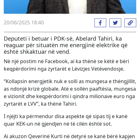
20/06/2025 18:40
Deputeti i betuar i PDK-së, Abelard Tahiri, ka
reaguar për situatën me energjinë elektrike që
është shkaktuar në vend.
Në një postim në Facebook, ai ka thënë se këtë e bëri
keqpërdorimi nga zyrtarët e Lëvizjes Vetëvendosje.
“Kollapsin energjetik nuk e solli as mungesa e thëngjillit,
as ndonjë krizë globale. Atë e sollën paaftësia, mungesa
e vizionit dhe keqpërdorimi i qindra milionave euro nga
zyrtarët e LVV”, ka thënë Tahiri.
I njëjti ka përmendur disa aspekte që sipas tij e kanë
quar KEK-un në gjendjen në të cilën është sot.
Ai akuzon Qeverinë Kurti në detyrë se kanë bërë kapjen