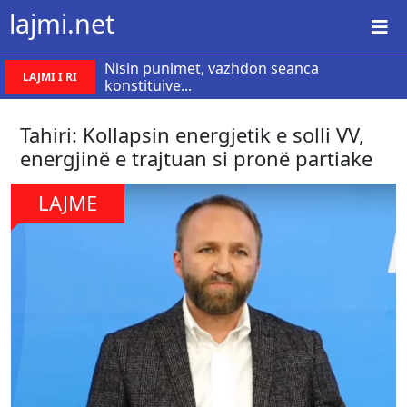
lajmi.net
Nisin punimet, vazhdon seanca
LAJMI I RI
konstituive...
Tahiri: Kollapsin energjetik e solli VV,
energjinë e trajtuan si pronë partiake
LAJME