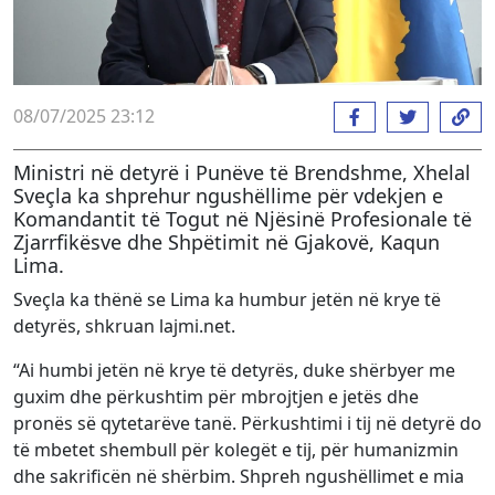
08/07/2025 23:12
Ministri në detyrë i Punëve të Brendshme, Xhelal
Sveçla ka shprehur ngushëllime për vdekjen e
Komandantit të Togut në Njësinë Profesionale të
Zjarrfikësve dhe Shpëtimit në Gjakovë, Kaqun
Lima.
Sveçla ka thënë se Lima ka humbur jetën në krye të
detyrës, shkruan lajmi.net.
“Ai humbi jetën në krye të detyrës, duke shërbyer me
guxim dhe përkushtim për mbrojtjen e jetës dhe
pronës së qytetarëve tanë. Përkushtimi i tij në detyrë do
të mbetet shembull për kolegët e tij, për humanizmin
dhe sakrificën në shërbim. Shpreh ngushëllimet e mia