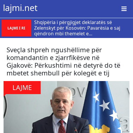
lajmi.net
Shqipëria i përgjigjet deklaratës së
Zelenskyt për Kosovën: Pavarësia e saj
LAJMI I RI
qëndron mbi themelet e...
Sveçla shpreh ngushëllime për
komandantin e zjarrfikësve në
Gjakovë: Përkushtimi në detyrë do të
mbetet shembull për kolegët e tij
LAJME