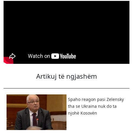
Artikuj të ngjashëm
​Spaho reagon pasi Zelensky
tha se Ukraina nuk do ta
njohë Kosovën