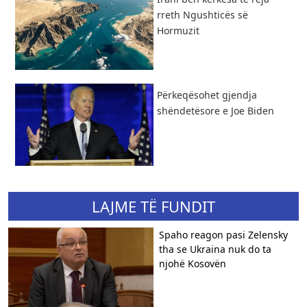
rreth Ngushticës së
Hormuzit
Përkeqësohet gjendja
shëndetësore e Joe Biden
LAJME TË FUNDIT
​Spaho reagon pasi Zelensky
tha se Ukraina nuk do ta
njohë Kosovën