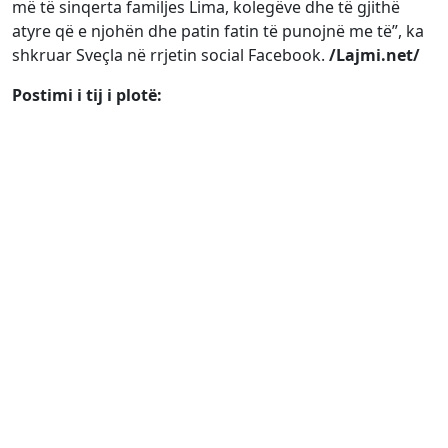
më të sinqerta familjes Lima, kolegëve dhe të gjithë
atyre që e njohën dhe patin fatin të punojnë me të”, ka
shkruar Sveçla në rrjetin social Facebook.
/Lajmi.net/
Postimi i tij i plotë: