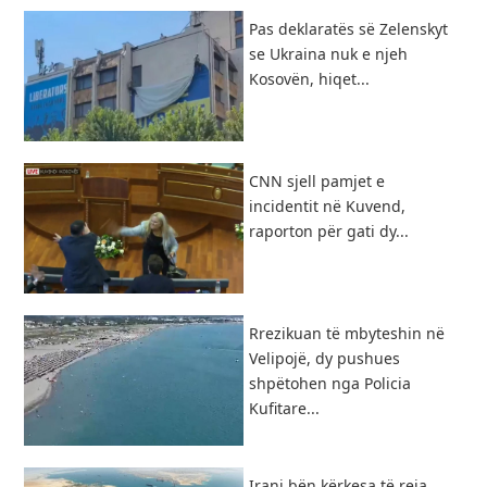
Pas deklaratës së Zelenskyt
se Ukraina nuk e njeh
Kosovën, hiqet...
CNN sjell pamjet e
incidentit në Kuvend,
raporton për gati dy...
Rrezikuan të mbyteshin në
Velipojë, dy pushues
shpëtohen nga Policia
Kufitare...
​Irani bën kërkesa të reja