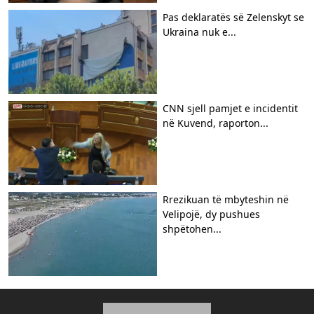
Pas deklaratës së Zelenskyt se
Ukraina nuk e...
CNN sjell pamjet e incidentit
në Kuvend, raporton...
Rrezikuan të mbyteshin në
Velipojë, dy pushues
shpëtohen...