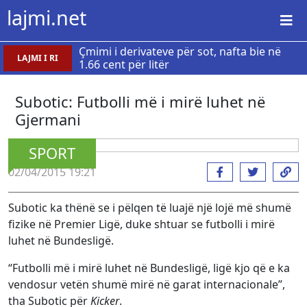
lajmi.net
Çmimi i derivateve për sot, nafta bie në
LAJMI I RI
1.66 cent për litër
Subotic: Futbolli më i mirë luhet në
Gjermani
SPORT
02/04/2015 19:21
Subotic ka thënë se i pëlqen të luajë një lojë më shumë
fizike në Premier Ligë, duke shtuar se futbolli i mirë
luhet në Bundesligë.
“Futbolli më i mirë luhet në Bundesligë, ligë kjo që e ka
vendosur vetën shumë mirë në garat internacionale”,
tha Subotic për
Kicker
.