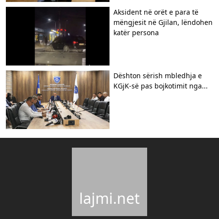
Aksident në orët e para të
mëngjesit në Gjilan, lëndohen
katër persona
Dështon sërish mbledhja e
KGjK-së pas bojkotimit nga...
lajmi.net