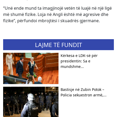
“Unë ende mund ta imagjinojë vetën të luajë në një ligë
më shumë fizike. Loja në Angli është më agresive dhe
fizike”, përfundoi mbrojtësi i skuadrës gjermane.
LAJME TË FUNDIT
Kërkesa e LDK-së për
presidentin: Sa e
mundshme...
Bastisje në Zubin Potok –
Policia sekuestron armë,...