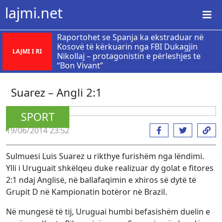
lajmi.net
Raportohet se Spanja ka ekstraduar në
Kosovë të kërkuarin nga FBI Dukagjin
LAJMI I RI
Nikollaj – protagonistin e përleshjes te
“Bon Vivant”
Suarez – Angli 2:1
SPORT
19/06/2014 23:52
Sulmuesi Luis Suarez u rikthye furishëm nga lëndimi.
Ylli i Uruguait shkëlqeu duke realizuar dy golat e fitores
2:1 ndaj Anglisë, në ballafaqimin e xhiros së dytë të
Grupit D në Kampionatin botëror në Brazil.
Në mungesë të tij, Uruguai humbi befasishëm duelin e