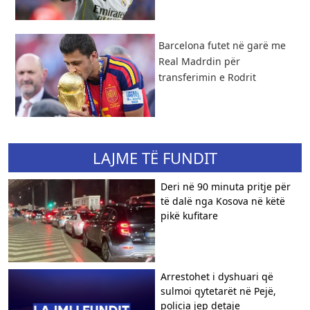
Barcelona futet në garë me
Real Madrdin për
transferimin e Rodrit
LAJME TË FUNDIT
Deri në 90 minuta pritje për
të dalë nga Kosova në këtë
pikë kufitare
Arrestohet i dyshuari që
sulmoi qytetarët në Pejë,
policia jep detaje