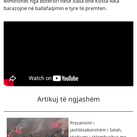
eliminohet nga Botërori nëse Italia dhe Kosta Rika
barazojnë në ballafaqimin e tyre të premten.
Artikuj të ngjashëm
Prezantimi i
jashtëzakonshëm i Salah,
stadiumi i stërmbushur me