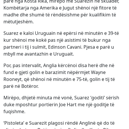
parë nga Kosta Rika, mirëpo me Suarezin në skuadër,
Kombëtarja nga Amerika e Jugut shënoi një fitore të
madhe dhe shumë të rëndësishme për kualifikim të
mëtutjeshëm.
Suarez e kaloi Uruguain në epërsi në minutën e 39-të
kur shënoi me kokë pas një asistimi të bukur nga
partneri i tij i sulmit, Edinson Cavani. Pjesa e parë u
mbyll me avantazhin e Uruguait.
Por, pas intervalit, Anglia kërcënoi disa herë dhe në
fund e gjeti golin e barazimit nëpërmjet Wayne
Rooneyt, që shënoi në minutën e 75-të, golin e tij të
parë në Botëror.
Mirëpo, dhjetë minuta më vonë, Suarez ‘goditi’ sërish
duke mposhtur portierin Joe Hart me një goditje të
fuqishme.
‘Pistoleta’ e Suarezit plagosi rëndë Anglinë që do të