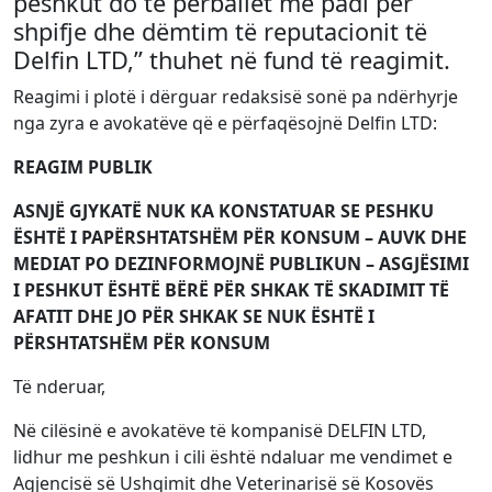
peshkut do të përballet me padi për
shpifje dhe dëmtim të reputacionit të
Delfin LTD,” thuhet në fund të reagimit.
Reagimi i plotë i dërguar redaksisë sonë pa ndërhyrje
nga zyra e avokatëve që e përfaqësojnë Delfin LTD:
REAGIM PUBLIK
ASNJË GJYKATË NUK KA KONSTATUAR SE PESHKU
ËSHTË I PAPËRSHTATSHËM PËR KONSUM – AUVK DHE
MEDIAT PO DEZINFORMOJNË PUBLIKUN – ASGJËSIMI
I PESHKUT ËSHTË BËRË PËR SHKAK TË SKADIMIT TË
AFATIT DHE JO PËR SHKAK SE NUK ËSHTË I
PËRSHTATSHËM PËR KONSUM
Të nderuar,
Në cilësinë e avokatëve të kompanisë DELFIN LTD,
lidhur me peshkun i cili është ndaluar me vendimet e
Agjencisë së Ushqimit dhe Veterinarisë së Kosovës