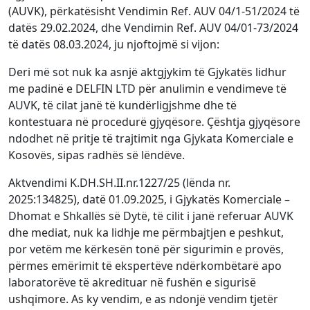
(AUVK), përkatësisht Vendimin Ref. AUV 04/1-51/2024 të
datës 29.02.2024, dhe Vendimin Ref. AUV 04/01-73/2024
të datës 08.03.2024, ju njoftojmë si vijon:
Deri më sot nuk ka asnjë aktgjykim të Gjykatës lidhur
me padinë e DELFIN LTD për anulimin e vendimeve të
AUVK, të cilat janë të kundërligjshme dhe të
kontestuara në procedurë gjyqësore. Çështja gjyqësore
ndodhet në pritje të trajtimit nga Gjykata Komerciale e
Kosovës, sipas radhës së lëndëve.
Aktvendimi K.DH.SH.II.nr.1227/25 (lënda nr.
2025:134825), datë 01.09.2025, i Gjykatës Komerciale –
Dhomat e Shkallës së Dytë, të cilit i janë referuar AUVK
dhe mediat, nuk ka lidhje me përmbajtjen e peshkut,
por vetëm me kërkesën tonë për sigurimin e provës,
përmes emërimit të ekspertëve ndërkombëtarë apo
laboratorëve të akredituar në fushën e sigurisë
ushqimore. As ky vendim, e as ndonjë vendim tjetër