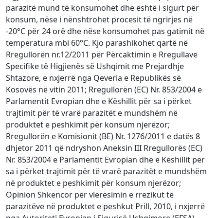
parazitë mund të konsumohet dhe është i sigurt për
konsum, nëse i nënshtrohet procesit të ngrirjes në
-20°C për 24 orë dhe nëse konsumohet pas gatimit në
temperatura mbi 60°C. Kjo parashikohet qartë në
Rregullorën nr.12/2011 për Përcaktimin e Rregullave
Specifike të Higjienës së Ushqimit me Prejardhje
Shtazore, e nxjerrë nga Qeveria e Republikës së
Kosovës në vitin 2011; Rregullorën (EC) Nr. 853/2004 e
Parlamentit Evropian dhe e Këshillit për sa i përket
trajtimit për të vrarë parazitët e mundshëm në
produktet e peshkimit për konsum njerëzor;
Rregullorën e Komisionit (BE) Nr. 1276/2011 e datës 8
dhjetor 2011 që ndryshon Aneksin III Rregullorës (EC)
Nr. 853/2004 e Parlamentit Evropian dhe e Këshillit për
sa i përket trajtimit për të vrarë parazitët e mundshëm
në produktet e peshkimit për konsum njerëzor;
Opinion Shkencor për vlerësimin e rrezikut të
parazitëve në produktet e peshkut Prill, 2010, i nxjerrë
nga Autoriteti Evropian i Sigurisë Ushqimore (EFSA).