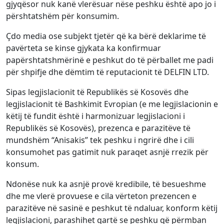
gjyqësor nuk kanë vlerësuar nëse peshku është apo jo i
përshtatshëm për konsumim.
Çdo media ose subjekt tjetër që ka bërë deklarime të
pavërteta se kinse gjykata ka konfirmuar
papërshtatshmërinë e peshkut do të përballet me padi
për shpifje dhe dëmtim të reputacionit të DELFIN LTD.
Sipas legjislacionit të Republikës së Kosovës dhe
legjislacionit të Bashkimit Evropian (e me legjislacionin e
këtij të fundit është i harmonizuar legjislacioni i
Republikës së Kosovës), prezenca e parazitëve të
mundshëm “Anisakis” tek peshku i ngrirë dhe i cili
konsumohet pas gatimit nuk paraqet asnjë rrezik për
konsum.
Ndonëse nuk ka asnjë provë kredibile, të besueshme
dhe me vlerë provuese e cila vërteton prezencen e
parazitëve në sasinë e peshkut të ndaluar, konform këtij
legjislacioni, parashihet qartë se peshku që përmban