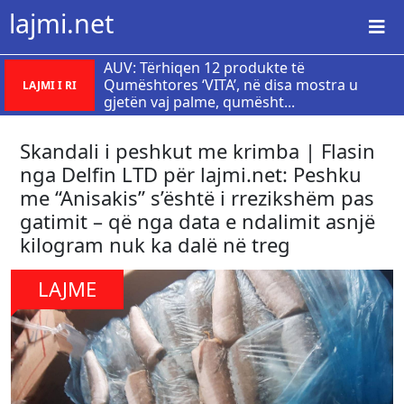
lajmi.net
AUV: Tërhiqen 12 produkte të
Qumështores ‘VITA’, në disa mostra u
LAJMI I RI
gjetën vaj palme, qumësht...
Skandali i peshkut me krimba | Flasin
nga Delfin LTD për lajmi.net: Peshku
me “Anisakis” s’është i rrezikshëm pas
gatimit – që nga data e ndalimit asnjë
kilogram nuk ka dalë në treg
LAJME