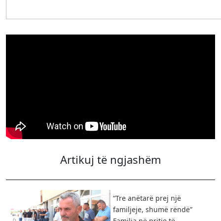
Artikuj të ngjashëm
“Tre anëtarë prej një
familjeje, shumë rëndë” ​
Familja në pritje të...