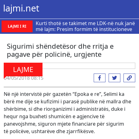
lajmi.net
Kurti thotë se takimet me LDK-në nuk janë
LAJMI I RI
më lajm: Presim formim të institucioneve
Sigurimi shëndetësor dhe rritja e
pagave për policinë, urgjente
LAJME
04/05/2018 08:15
Në një intervistë për gazetën “Epoka e re”, Selimi ka
bërë me dije se kufizimi i parasë publike në mallra dhe
shërbime, si dhe riorganizimi i administratës, duke i
hequr nga buxheti shumicën e agjencive të
panevojshme, siguron mjete financiare për sigurim
të policëve, ushtarëve dhe zjarrfikësve.