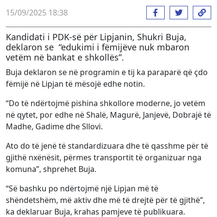
15/09/2025 18:38
Kandidati i PDK-së për Lipjanin, Shukri Buja,
deklaron se “edukimi i fëmijëve nuk mbaron
vetëm në bankat e shkollës”.
Buja deklaron se në programin e tij ka paraparë që çdo
fëmijë në Lipjan të mësojë edhe notin.
“Do të ndërtojmë pishina shkollore moderne, jo vetëm
në qytet, por edhe në Shalë, Magurë, Janjevë, Dobrajë të
Madhe, Gadime dhe Sllovi.
Ato do të jenë të standardizuara dhe të qasshme për të
gjithë nxënësit, përmes transportit të organizuar nga
komuna”, shprehet Buja.
“Së bashku po ndërtojmë një Lipjan më të
shëndetshëm, më aktiv dhe më të drejtë për të gjithë”,
ka deklaruar Buja, krahas pamjeve të publikuara.