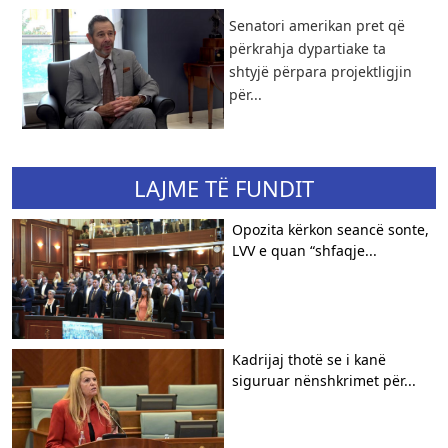
Senatori amerikan pret që
përkrahja dypartiake ta
shtyjë përpara projektligjin
për...
LAJME TË FUNDIT
Opozita kërkon seancë sonte,
LVV e quan “shfaqje...
Kadrijaj thotë se i kanë
siguruar nënshkrimet për...