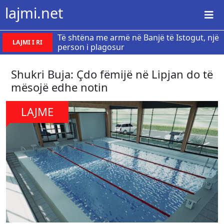
lajmi.net
Të shtëna me armë në Banjë të Istogut, një
LAJMI I RI
person i plagosur
Shukri Buja: Çdo fëmijë në Lipjan do të
mësojë edhe notin
LAJME