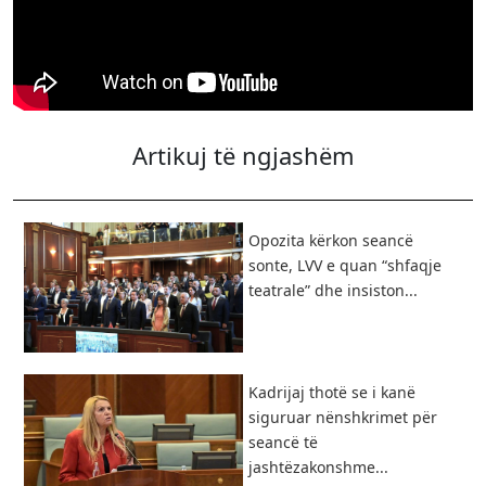
Artikuj të ngjashëm
Opozita kërkon seancë
sonte, LVV e quan “shfaqje
teatrale” dhe insiston...
Kadrijaj thotë se i kanë
siguruar nënshkrimet për
seancë të
jashtëzakonshme...