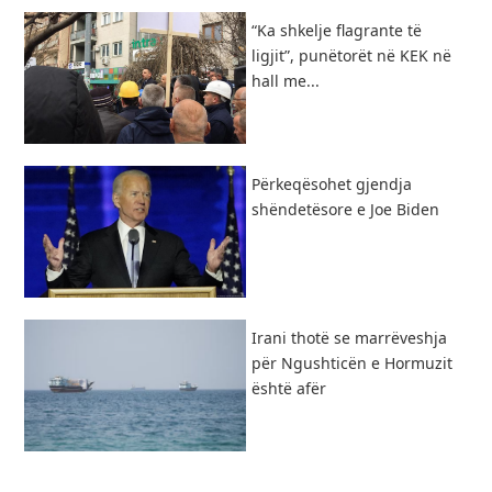
“Ka shkelje flagrante të
ligjit”, punëtorët në KEK në
hall me...
Përkeqësohet gjendja
shëndetësore e Joe Biden
Irani thotë se marrëveshja
për Ngushticën e Hormuzit
është afër