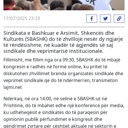
17/07/2025 23:33
Sindikata e Bashkuar e Arsimit, Shkencës dhe
Kulturës (SBASHK) do të zhvillojë nesër dy ngjarje
të rëndësishme, në kuadër të agjendës së saj
sindikale dhe veprimtarisë institucionale.
Fillimisht, me fillim nga ora 09:30, SBASHK do të mbajë
kongresin e radhës në formë online, ku pritet të
diskutohen zhvillimet brenda organizatës sindikale dhe
veprimet sindikale që do të ndërmerren, transmeton
lajmi.net
Ndërkaq, në ora 14:00, në selinë e SBASHK-ut në
Prishtinë, do të mbahet edhe një konferencë për media,
ku udhëheqësit e sindikatës do të paraqesin për
opinionin publik përfundimet e kongresit dhe
qëndrimet zyrtare për çështjet aktuale në sektorin e