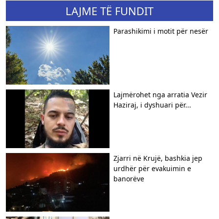
LAJME TË FUNDIT
Parashikimi i motit për nesër
Lajmërohet nga arratia Vezir
Haziraj, i dyshuari për...
Zjarri në Krujë, bashkia jep
urdhër për evakuimin e
banorëve