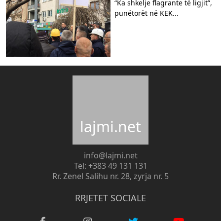
“Ka shkelje flagrante të ligjit”,
punëtorët në KEK...
lajmi.net
info@lajmi.net
Tel: +383 49 131 131
Rr. Zenel Salihu nr. 28, zyrja nr. 5
RRJETET SOCIALE