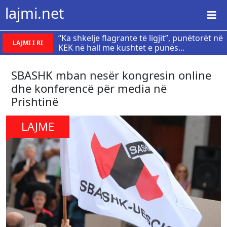
lajmi.net
“Ka shkelje flagrante të ligjit”, punëtorët në
LAJMI I RI
KEK në hall me kushtet e punës...
SBASHK mban nesër kongresin online
dhe konferencë për media në
Prishtinë
LAJME