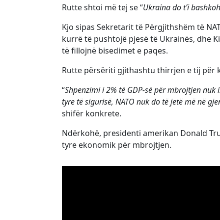
Rutte shtoi më tej se “
Ukraina do t’i bashkoh
Kjo sipas Sekretarit të Përgjithshëm të NA
kurrë të pushtojë pjesë të Ukrainës, dhe 
të fillojnë bisedimet e paqes.
Rutte përsëriti gjithashtu thirrjen e tij pë
“
Shpenzimi i 2% të GDP-së për mbrojtjen nuk i
tyre të sigurisë, NATO nuk do të jetë më në gj
shifër konkrete.
Ndërkohë, presidenti amerikan Donald Tru
tyre ekonomik për mbrojtjen.