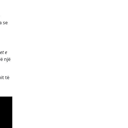
ë
a se
et e
në një
it të