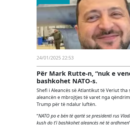
24/01/2025 22:53
Për Mark Rutte-n, “nuk e vend
bashkohet NATO-s.
Shefi i Aleancës së Atlantikut të Veriut t
aleancën e mbrojtjes të varet nga qëndrimi
Trump për të ndalur luftën.
“
NATO po e bën të qartë se presidenti rus Vlad
kush do t’i bashkohet aleancës në të ardhmen