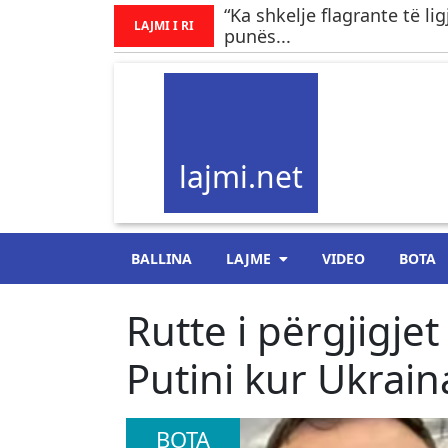
“Ka shkelje flagrante të li
LAJMI I RI
punës...
lajmi.net
BALLINA
LAJME
VIDEO
BOTA
Rutte i përgjigj
Putini kur Ukrai
BOTA