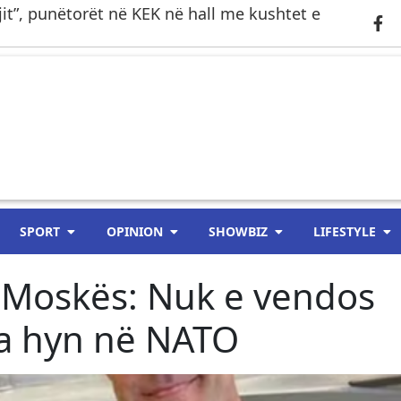
gjit”, punëtorët në KEK në hall me kushtet e
SPORT
OPINION
SHOWBIZ
LIFESTYLE
et Moskës: Nuk e vendos
na hyn në NATO