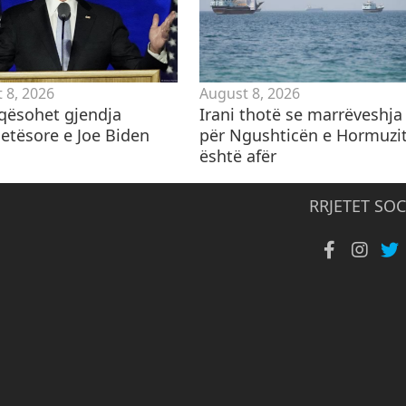
 8, 2026
August 8, 2026
qësohet gjendja
Irani thotë se marrëveshja
etësore e Joe Biden
për Ngushticën e Hormuzi
është afër
RRJETET SOC