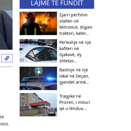
LAJME TË FUNDIT
Zjarri përfshin
stallën në
Mitrovicë, digjen
traktori, katër...
Përleshje në një
kafiteri në
Gjakovë, dy
shtetas...
Bastisje në një
lokal në Deçan,
gjendet armë...
Tragjike në
Prizren, i mituri
që u lëndua...
 se
avos.