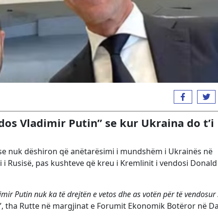
os Vladimir Putin” se kur Ukraina do t’i
ha se nuk dëshiron që anëtarësimi i mundshëm i Ukrainës në
 i Rusisë, pas kushteve që kreu i Kremlinit i vendosi Donald
imir Putin nuk ka të drejtën e vetos dhe as votën për të vendosur
”, tha Rutte në margjinat e Forumit Ekonomik Botëror në D