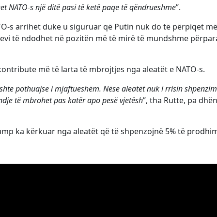
et NATO-s një ditë pasi të ketë paqe të qëndrueshme
”.
TO-s arrihet duke u siguruar që Putin nuk do të përpiqet m
Kievi të ndodhet në pozitën më të mirë të mundshme përpar
r kontribute më të larta të mbrojtjes nga aleatët e NATO-s.
shte pothuajse i mjaftueshëm. Nëse aleatët nuk i rrisin shpenzim
endje të mbrohet pas katër apo pesë vjetësh
”, tha Rutte, pa dhë
mp ka kërkuar nga aleatët që të shpenzojnë 5% të prodhim