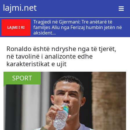
lajmi.net
Tragjedi në Gjermani: Tre anëtarë të
familjes Aliu nga Ferizaj humbin jetën në
LAJMI I RI
aksident...
Ronaldo është ndryshe nga të tjerët,
në tavolinë i analizonte edhe
karakteristikat e ujit
SPORT