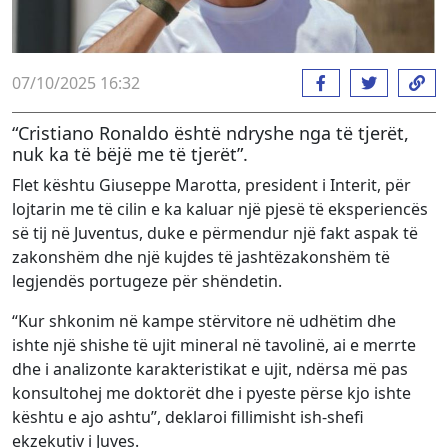
07/10/2025 16:32
“Cristiano Ronaldo është ndryshe nga të tjerët,
nuk ka të bëjë me të tjerët”.
Flet kështu Giuseppe Marotta, president i Interit, për
lojtarin me të cilin e ka kaluar një pjesë të eksperiencës
së tij në Juventus, duke e përmendur një fakt aspak të
zakonshëm dhe një kujdes të jashtëzakonshëm të
legjendës portugeze për shëndetin.
“Kur shkonim në kampe stërvitore në udhëtim dhe
ishte një shishe të ujit mineral në tavolinë, ai e merrte
dhe i analizonte karakteristikat e ujit, ndërsa më pas
konsultohej me doktorët dhe i pyeste përse kjo ishte
kështu e ajo ashtu”, deklaroi fillimisht ish-shefi
ekzekutiv i Juves.