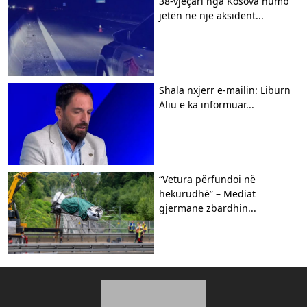
38-vjeçari nga Kosova humb
jetën në një aksident...
Shala nxjerr e-mailin: Liburn
Aliu e ka informuar...
“Vetura përfundoi në
hekurudhë” – Mediat
gjermane zbardhin...