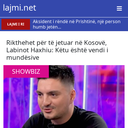
lajmi.net
Aksident i rëndë në Prishtinë, një person
LAJMI I RI
humb jetën...
Rikthehet për të jetuar në Kosovë,
Labinot Haxhiu: Këtu është vendi i
mundësive
SHOWBIZ