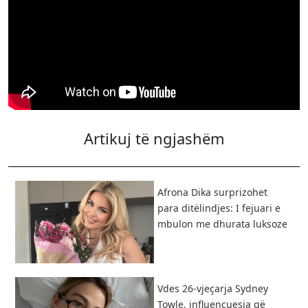
Artikuj të ngjashëm
Afrona Dika surprizohet
para ditëlindjes: I fejuari e
mbulon me dhurata luksoze
Vdes 26-vjeçarja Sydney
Towle, influencuesja që