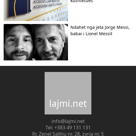
kushtetues
Ndahet nga jeta Jorge Messi,
babai i Lionel Messit
lajmi.net
info@lajmi.net
Tel: +383 49 131 131
Rr. Zenel Salihu nr. 28, zyrja nr. 5