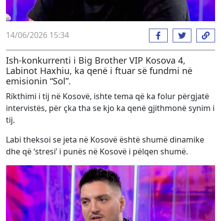
14/06/2026 15:34
Ish-konkurrenti i Big Brother VIP Kosova 4,
Labinot Haxhiu, ka qenë i ftuar së fundmi në
emisionin “Sol”.
Rikthimi i tij në Kosovë, ishte tema që ka folur përgjatë
intervistës, për çka tha se kjo ka qenë gjithmonë synim i
tij.
Labi theksoi se jeta në Kosovë është shumë dinamike
dhe që ‘stresi’ i punës në Kosovë i pëlqen shumë.