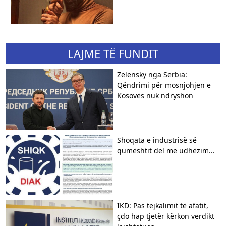
LAJME TË FUNDIT
Zelensky nga Serbia:
Qëndrimi për mosnjohjen e
Kosovës nuk ndryshon
Shoqata e industrisë së
qumështit del me udhëzim...
IKD: Pas tejkalimit të afatit,
çdo hap tjetër kërkon verdikt