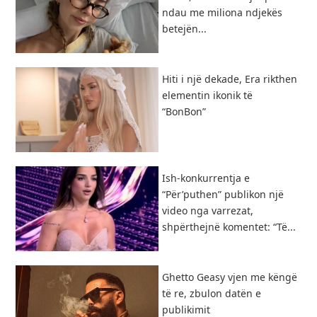
ndau me miliona ndjekës
betejën...
Hiti i një dekade, Era rikthen
elementin ikonik të
“BonBon”
Ish-konkurrentja e
“Për’puthen” publikon një
video nga varrezat,
shpërthejnë komentet: “Të...
Ghetto Geasy vjen me këngë
të re, zbulon datën e
publikimit