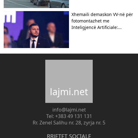
Xhemaili demaskon VV-në për
fotomontazhet me
Inteligjencë Artificiale:...
lajmi.net
info@lajmi.net
Tel: +383 49 131 131
Rr. Zenel Salihu nr. 28, zyrja nr. 5
RRJETET SOCIALE