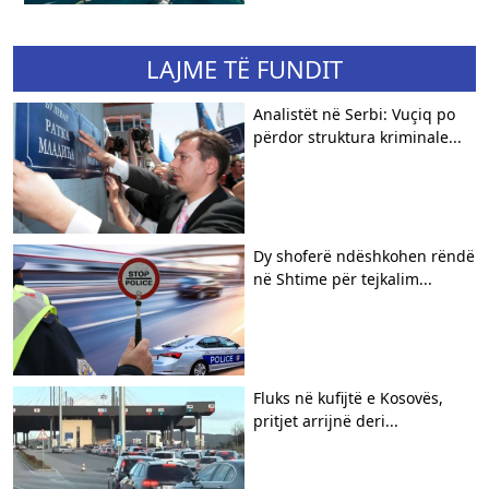
LAJME TË FUNDIT
Analistët në Serbi: Vuçiq po
përdor struktura kriminale...
Dy shoferë ndëshkohen rëndë
në Shtime për tejkalim...
Fluks në kufijtë e Kosovës,
pritjet arrijnë deri...