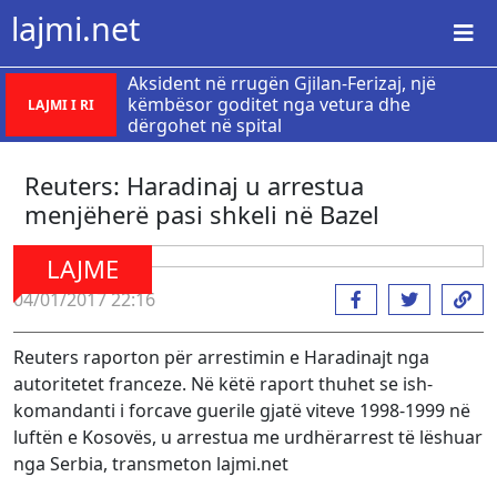
lajmi.net
Aksident në rrugën Gjilan-Ferizaj, një
këmbësor goditet nga vetura dhe
LAJMI I RI
dërgohet në spital
Reuters: Haradinaj u arrestua
menjëherë pasi shkeli në Bazel
LAJME
04/01/2017 22:16
Reuters raporton për arrestimin e Haradinajt nga
autoritetet franceze. Në këtë raport thuhet se ish-
komandanti i forcave guerile gjatë viteve 1998-1999 në
luftën e Kosovës, u arrestua me urdhërarrest të lëshuar
nga Serbia, transmeton lajmi.net