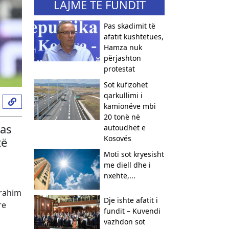
LAJME TË FUNDIT
Pas skadimit të
afatit kushtetues,
Hamza nuk
përjashton
protestat
Sot kufizohet
qarkullimi i
kamionëve mbi
20 tonë në
Las
autoudhët e
Kosovës
të
Moti sot kryesisht
me diell dhe i
nxehtë,...
Brahim
Dje ishte afatit i
re
fundit – Kuvendi
vazhdon sot