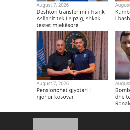
August 7, 2026
August
Dështon transferimi i Fisnik
Kumbu
Asllanit tek Leipzig, shkak
i bas
testet mjekësore
August 7, 2026
August
Pensionohet gjyqtari i
Bomba
njohur kosovar
dhe te
Ronal