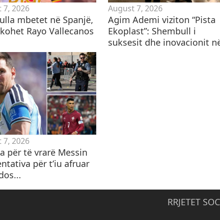
 7, 2026
August 7, 2026
lla mbetet në Spanjë,
Agim Ademi viziton “Pista
hkohet Rayo Vallecanos
Ekoplast”: Shembull i
suksesit dhe inovacionit në
 7, 2026
 për të vrarë Messin
ntativa për t’iu afruar
dos...
RRJETET SOC