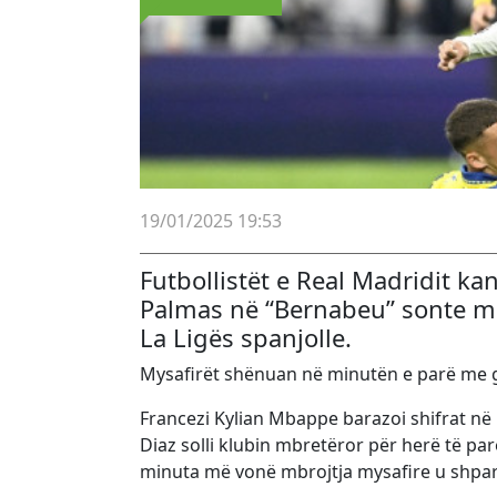
19/01/2025 19:53
Futbollistët e Real Madridit k
Palmas në “Bernabeu” sonte me 
La Ligës spanjolle.
Mysafirët shënuan në minutën e parë me go
Francezi Kylian Mbappe barazoi shifrat në
Diaz solli klubin mbretëror për herë të pa
minuta më vonë mbrojtja mysafire u shpartal