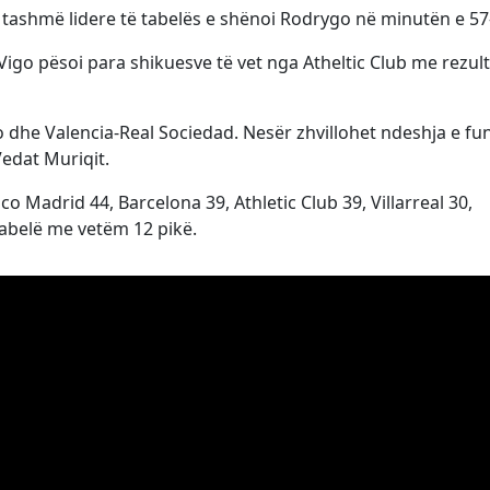
 tashmë lidere të tabelës e shënoi Rodrygo në minutën e 57-
Vigo pësoi para shikuesve të vet nga Atheltic Club me rezul
dhe Valencia-Real Sociedad. Nesër zhvillohet ndeshja e fun
Vedat Muriqit.
co Madrid 44, Barcelona 39, Athletic Club 39, Villarreal 30,
 tabelë me vetëm 12 pikë.