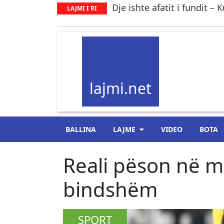
Dje ishte afatit i fundit 
LAJMI I RI
lajmi.net
BALLINA
LAJME
VIDEO
BOTA
​Reali pëson në m
bindshëm
SPORT