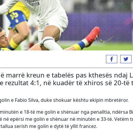
anë marrë kreun e tabelës pas kthesës ndaj 
rezultat 4:1, në kuadër të xhiros së 20-të 
lin e Fabio Silva, duke shokuar kështu ekipin mbretëror.
 minutën e 18-të me golin e shënuar nga penalltia, ndërsa 
rë në epërsi me golin e shënuar në minutën e 33-të. Vetëm t
lua serish me golin e dytë të yllit francez.