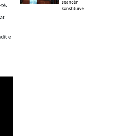
seancën
të.
konstituive
tat
dit e