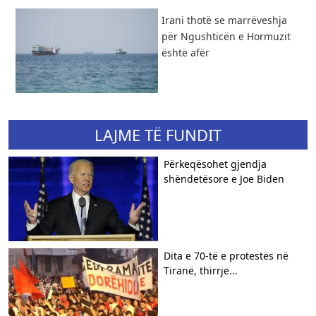
Irani thotë se marrëveshja
për Ngushticën e Hormuzit
është afër
LAJME TË FUNDIT
Përkeqësohet gjendja
shëndetësore e Joe Biden
​Dita e 70-të e protestës në
Tiranë, thirrje...