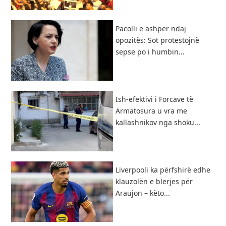
Pacolli e ashpër ndaj
opozitës: Sot protestojnë
sepse po i humbin...
Ish-efektivi i Forcave të
Armatosura u vra me
kallashnikov nga shoku...
Liverpooli ka përfshirë edhe
klauzolën e blerjes për
Araujon – këto...