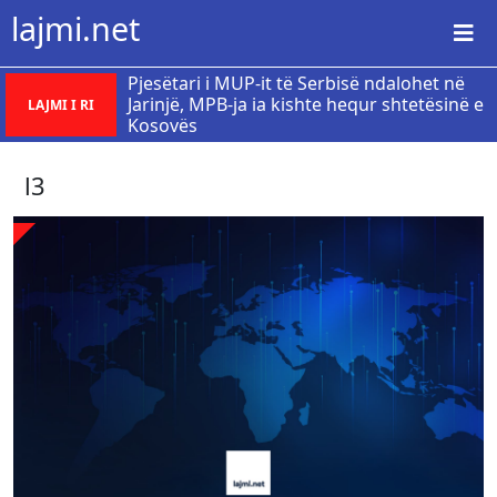
lajmi.net
Pjesëtari i MUP-it të Serbisë ndalohet në
Jarinjë, MPB-ja ia kishte hequr shtetësinë e
LAJMI I RI
Kosovës
l3