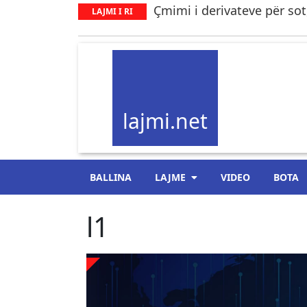
Çmimi i derivateve për sot,
LAJMI I RI
lajmi.net
BALLINA
LAJME
VIDEO
BOTA
l1