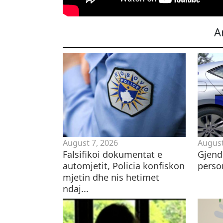
A
August 7, 2026
August
Falsifikoi dokumentat e
Gjend
automjetit, Policia konfiskon
perso
mjetin dhe nis hetimet
ndaj...