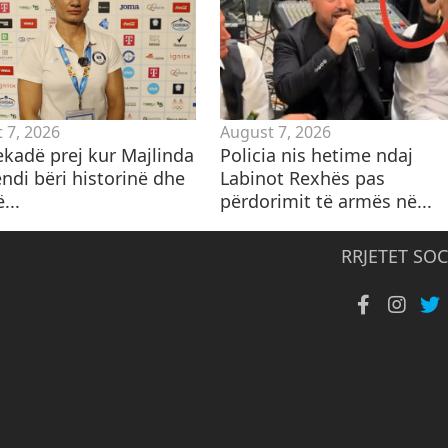
 7, 2026
August 7, 2026
ekadë prej kur Majlinda
Policia nis hetime ndaj
ndi bëri historinë dhe
Labinot Rexhës pas
ë...
përdorimit të armës në...
RRJETET SOC