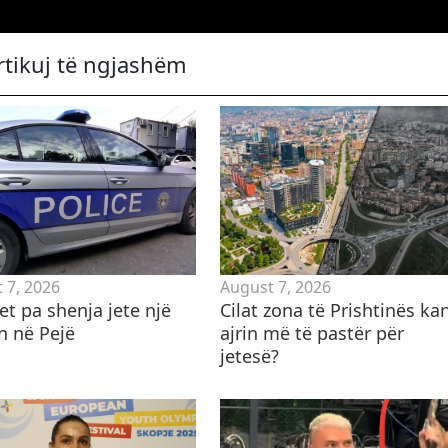
rtikuj të ngjashëm
 7, 2026
August 7, 2026
et pa shenja jete një
Cilat zona të Prishtinës ka
n në Pejë
ajrin më të pastër për
jetesë?