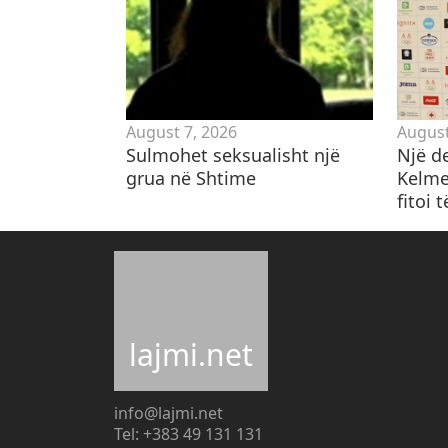
August 7, 2026
August
Sulmohet seksualisht një
​Një d
grua në Shtime
Kelme
fitoi t
lajmi.net
info@lajmi.net
Tel: +383 49 131 131