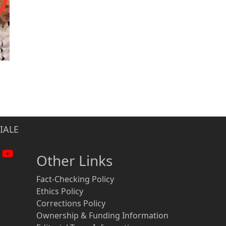
IALE
Other Links
Fact-Checking Policy
Ethics Policy
Corrections Policy
Ownership & Funding Information