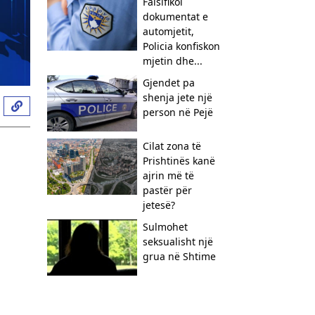
Falsifikoi
dokumentat e
automjetit,
Policia konfiskon
mjetin dhe...
Gjendet pa
shenja jete një
person në Pejë
Cilat zona të
Prishtinës kanë
ajrin më të
pastër për
jetesë?
Sulmohet
seksualisht një
grua në Shtime