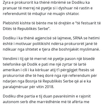
Zyra e prokurorit ka thënë mbrëmë se Dodiku ka
pranuar të merrej në pyetje si i dyshuar në rastin e
referendumit të mbajtur në muajin shtator.
Plebishiti kishte të bënte me të drejtën e “të festuarit të
Ditës të Republikës Serbe”.
Dodiku i ka thënë agjencisë së lajmeve, SRNA se hetimi
është i motivuar politikisht ndërsa prokurorët janë të
ndikuar nga shtetet e tjera dhe boshnjakët myslimanë.
Vendimi i tij që të merret në pyetje pason një bisedë
telefonike që Dodik e pati me një zyrtar të lartë
amerikan i cili i ka kërkuar atij t’i përgjigjet ftesës së
prokurorisë dhe të heq dorë nga një referendum për
ndarjen nga Bosnja të Republikës Serbe që ai e ka
paralajmëruar për vitin 2018.
Dodiku dhe partia e tij duan pavarësimin e rajonit
autonom serb dhe marrëdhënie më të afërta me