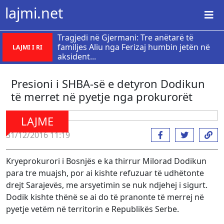
lajmi.net
Tragjedi në Gjermani: Tre anëtarë të
familjes Aliu nga Ferizaj humbin jetën në
LAJMI I RI
aksident...
Presioni i SHBA-së e detyron Dodikun
të merret në pyetje nga prokurorët
LAJME
31/12/2016 11:19
Kryeprokurori i Bosnjës e ka thirrur Milorad Dodikun
para tre muajsh, por ai kishte refuzuar të udhëtonte
drejt Sarajevës, me arsyetimin se nuk ndjehej i sigurt.
Dodik kishte thënë se ai do të pranonte të merrej në
pyetje vetëm në territorin e Republikës Serbe.