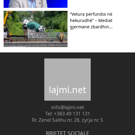
“Vetura përfundoi në
hekurudhë” – Mediat
gjermane zbardhin...
lajmi.net
info@lajmi.net
Tel: +383 49 131 131
Rr. Zenel Salihu nr. 28, zyrja nr. 5
RRJETET SOCIALE