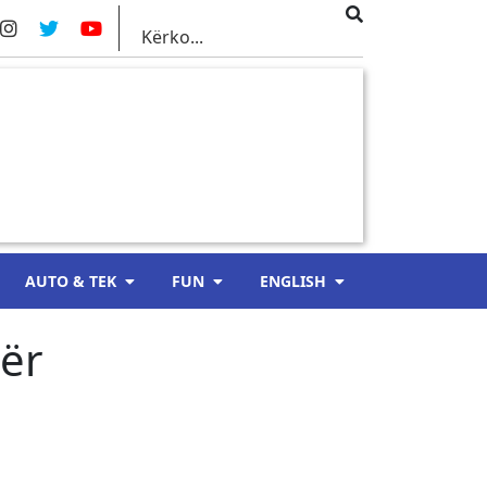
AUTO & TEK
FUN
ENGLISH
për