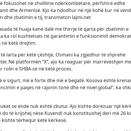
 të fokusohet në zhvillime ndërkombëtare, përfshirë edhe
nit dhe Armenisë. Kjo ka ndodhur në një kohë kur në vend
n dhe zbatimin e tij, transmeton lajmi.net
ada të huaja kanë dalë me thirrje të qarta për zbatimin e
ila ka rol kushtetues në garantimin e funksionimit demokrat
 në këtë drejtim.
ë larta për këtë çështje, Osmani ka zgjedhur të shprehë
jetër. Në platformën “X”, ajo ka reaguar për marrëveshjen m
 rolin e SHBA-së në këtë proces.
 e sigurt, më e fortë dhe më e begatë. Kosova është krena
imin e paqes në rajonin tonë dhe në nivel global”, ka shk
duket se ende nuk është zbutur. Ajo kishte dorëzuar një kër
ë do të krijohej nëse Kuvendi nuk konstituohej deri më 26 ko
 e kishte tërhequr këtë kërkesë.