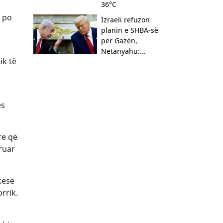
36°C
 po
Izraeli refuzon
planin e SHBA-së
për Gazën,
Netanyahu:...
ik të
es
re që
ruar
kesë
rrik.