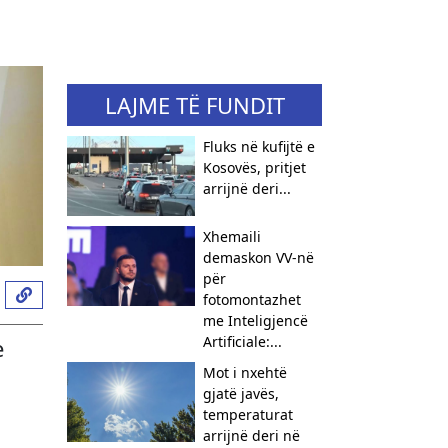
LAJME TË FUNDIT
Fluks në kufijtë e
Kosovës, pritjet
arrijnë deri...
Xhemaili
demaskon VV-në
për
fotomontazhet
me Inteligjencë
Artificiale:...
e
Mot i nxehtë
gjatë javës,
temperaturat
arrijnë deri në