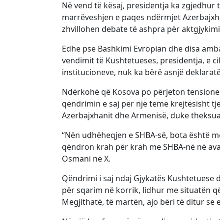
Në vend të kësaj, presidentja ka zgjedhur
marrëveshjen e paqes ndërmjet Azerbajxha
zhvillohen debate të ashpra për aktgjykimi
Edhe pse Bashkimi Evropian dhe disa ambas
vendimit të Kushtetueses, presidentja, e c
institucioneve, nuk ka bërë asnjë deklaratë
Ndërkohë që Kosova po përjeton tensione t
qëndrimin e saj për një temë krejtësisht t
Azerbajxhanit dhe Armenisë, duke theksuar
“Nën udhëheqjen e SHBA-së, bota është më
qëndron krah për krah me SHBA-në në avanc
Osmani në X.
Qëndrimi i saj ndaj Gjykatës Kushtetuese 
për sqarim në korrik, lidhur me situatën q
Megjithatë, të martën, ajo bëri të ditur se