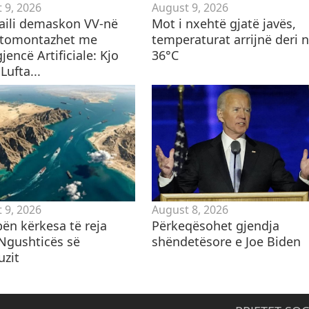
 9, 2026
August 9, 2026
ili demaskon VV-në
Mot i nxehtë gjatë javës,
otomontazhet me
temperaturat arrijnë deri 
gjencë Artificiale: Kjo
36°C
Lufta...
 9, 2026
August 8, 2026
 bën kërkesa të reja
Përkeqësohet gjendja
 Ngushticës së
shëndetësore e Joe Biden
zit