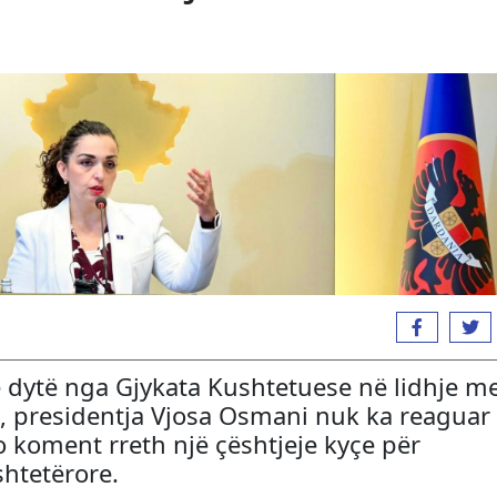
të dytë nga Gjykata Kushtetuese në lidhje m
ë, presidentja Vjosa Osmani nuk ka reaguar
 koment rreth një çështjeje kyçe për
shtetërore.