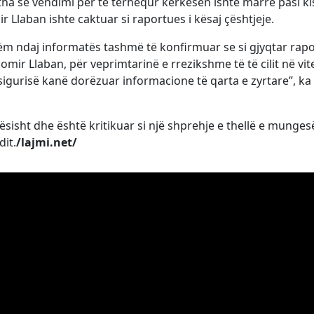
tha se vendimi për të tërhequr kërkesën ishte marrë pasi ki
 Llaban ishte caktuar si raportues i kësaj çështjeje.
ëm ndaj informatës tashmë të konfirmuar se si gjyqtar rap
mir Llaban, për veprimtarinë e rrezikshme të të cilit në vit
 sigurisë kanë dorëzuar informacione të qarta e zyrtare”, ka
isht dhe është kritikuar si një shprehje e thellë e munges
dit.
/lajmi.net/