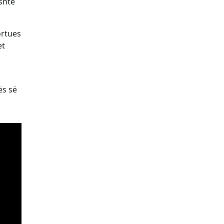
shte
ortues
et
ës së