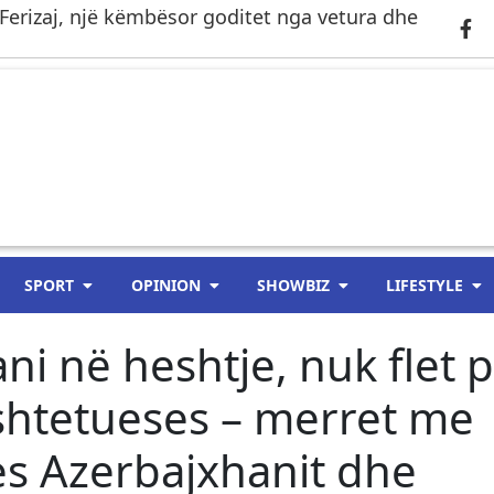
Ferizaj, një këmbësor goditet nga vetura dhe
SPORT
OPINION
SHOWBIZ
LIFESTYLE
i në heshtje, nuk flet 
shtetueses – merret me
s Azerbajxhanit dhe