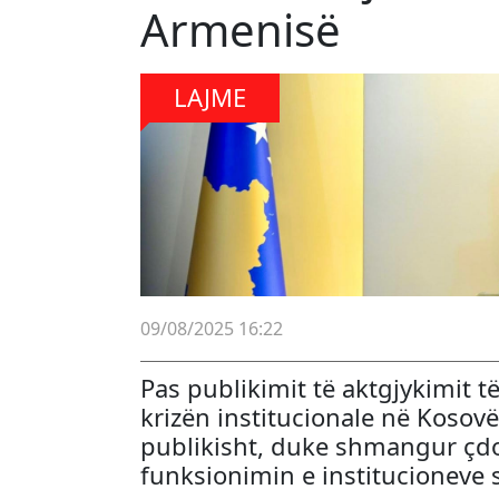
Armenisë
LAJME
09/08/2025 16:22
Pas publikimit të aktgjykimit 
krizën institucionale në Kosov
publikisht, duke shmangur çdo
funksionimin e institucioneve 