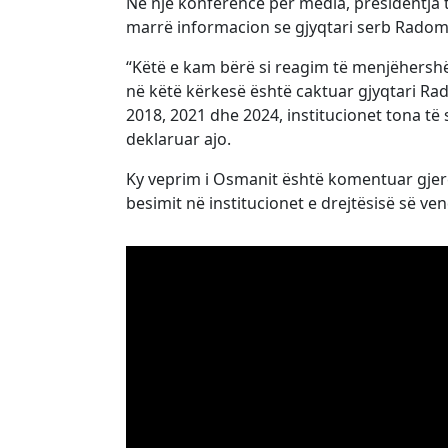
Në një konferencë për media, presidentja 
marrë informacion se gjyqtari serb Radomir
“Këtë e kam bërë si reagim të menjëhersh
në këtë kërkesë është caktuar gjyqtari Rado
2018, 2021 dhe 2024, institucionet tona të
deklaruar ajo.
Ky veprim i Osmanit është komentuar gjerës
besimit në institucionet e drejtësisë së ven