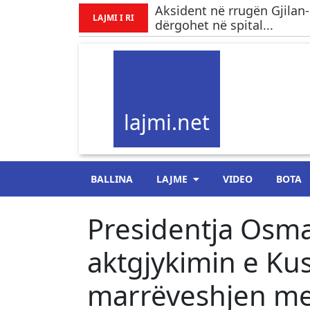
Aksident në rrugën Gjilan-
LAJMI I RI
dërgohet në spital...
lajmi.net
BALLINA
LAJME
VIDEO
BOTA
Presidentja Osman
aktgjykimin e Ku
marrëveshjen me