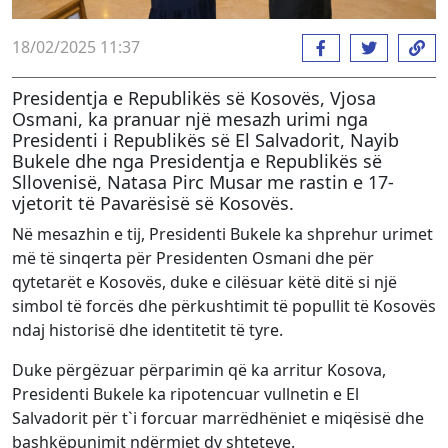
18/02/2025 11:37
Presidentja e Republikës së Kosovës, Vjosa
Osmani, ka pranuar një mesazh urimi nga
Presidenti i Republikës së El Salvadorit, Nayib
Bukele dhe nga Presidentja e Republikës së
Sllovenisë, Natasa Pirc Musar me rastin e 17-
vjetorit të Pavarësisë së Kosovës.
Në mesazhin e tij, Presidenti Bukele ka shprehur urimet
më të sinqerta për Presidenten Osmani dhe për
qytetarët e Kosovës, duke e cilësuar këtë ditë si një
simbol të forcës dhe përkushtimit të popullit të Kosovës
ndaj historisë dhe identitetit të tyre.
Duke përgëzuar përparimin që ka arritur Kosova,
Presidenti Bukele ka ripotencuar vullnetin e El
Salvadorit për t`i forcuar marrëdhëniet e miqësisë dhe
bashkëpunimit ndërmjet dy shteteve.