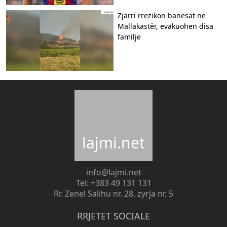
Zjarri rrezikon banesat në
Mallakastër, evakuohen disa
familje
lajmi.net
info@lajmi.net
Tel: +383 49 131 131
Rr. Zenel Salihu nr. 28, zyrja nr. 5
RRJETET SOCIALE