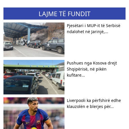
LAJME TË FUNDIT
Pjesëtari i MUP-it të Serbisë
ndalohet në Jarinjë,...
Pushues nga Kosova drejt
Shqipërisë, në pikën
kufitare...
Liverpooli ka përfshirë edhe
klauzolën e blerjes për...