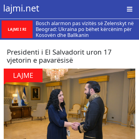
lajmi.net
Bosch alarmon pas vizitës së Zelenskyt në
Beograd: Ukraina po bëhet kërcënim për
LAJMI I RI
Kosovën dhe Ballkanin
​Presidenti i El Salvadorit uron 17
vjetorin e pavarësisë
LAJME