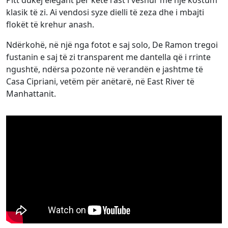
Pitt dukej elegant për këtë rast i veshur me një kostum
klasik të zi. Ai vendosi syze dielli të zeza dhe i mbajti
flokët të krehur anash.
Ndërkohë, në një nga fotot e saj solo, De Ramon tregoi
fustanin e saj të zi transparent me dantella që i rrinte
ngushtë, ndërsa pozonte në verandën e jashtme të
Casa Cipriani, vetëm për anëtarë, në East River të
Manhattanit.