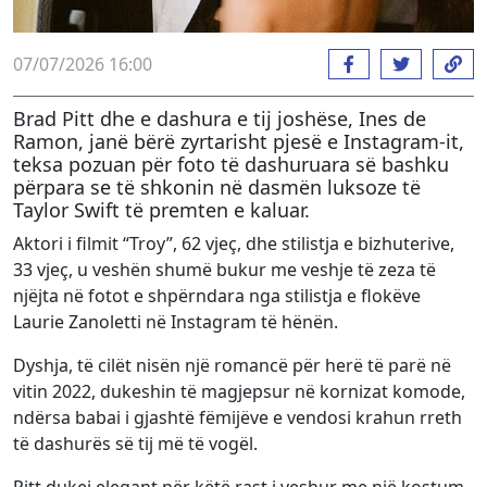
07/07/2026 16:00
Brad Pitt dhe e dashura e tij joshëse, Ines de
Ramon, janë bërë zyrtarisht pjesë e Instagram-it,
teksa pozuan për foto të dashuruara së bashku
përpara se të shkonin në dasmën luksoze të
Taylor Swift të premten e kaluar.
Aktori i filmit “Troy”, 62 vjeç, dhe stilistja e bizhuterive,
33 vjeç, u veshën shumë bukur me veshje të zeza të
njëjta në fotot e shpërndara nga stilistja e flokëve
Laurie Zanoletti në Instagram të hënën.
Dyshja, të cilët nisën një romancë për herë të parë në
vitin 2022, dukeshin të magjepsur në kornizat komode,
ndërsa babai i gjashtë fëmijëve e vendosi krahun rreth
të dashurës së tij më të vogël.