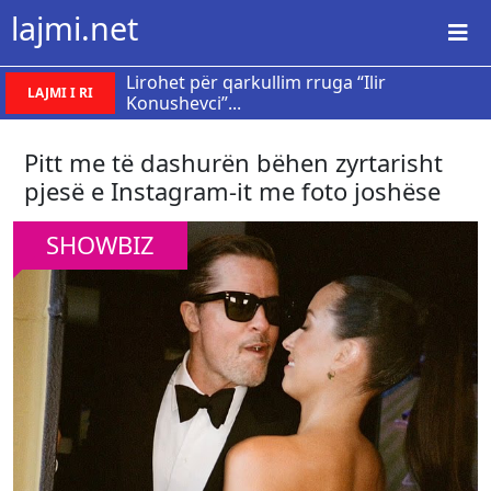
lajmi.net
Lirohet për qarkullim rruga “Ilir
LAJMI I RI
Konushevci”...
Pitt me të dashurën bëhen zyrtarisht
pjesë e Instagram-it me foto joshëse
SHOWBIZ