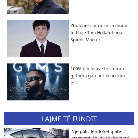
Zbulohet shifra se sa mund
të fitojë Tom Holland nga
Spider-Man i ri
100% e biletave të shitura –
gjithçka gati për koncertin
e...
LAJME TË FUNDIT
Një polic lëndohet gjatë
arrestimit të një të dyshuari