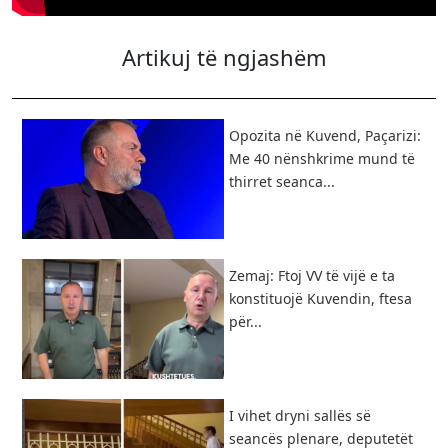
Artikuj të ngjashëm
Opozita në Kuvend, Paçarizi:
Me 40 nënshkrime mund të
thirret seanca...
Zemaj: Ftoj VV të vijë e ta
konstituojë Kuvendin, ftesa
për...
I vihet dryni sallës së
seancës plenare, deputetët