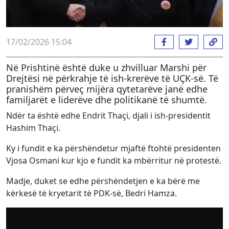
17/02/2026 15:04
Në Prishtinë është duke u zhvilluar Marshi për
Drejtësi në përkrahje të ish-krerëve të UÇK-së. Të
pranishëm përveç mijëra qytetarëve janë edhe
familjarët e liderëve dhe politikanë të shumtë.
Ndër ta është edhe Endrit Thaçi, djali i ish-presidentit
Hashim Thaçi.
Ky i fundit e ka përshëndetur mjaftë ftohtë presidenten
Vjosa Osmani kur kjo e fundit ka mbërritur në protestë.
Madje, duket se edhe përshëndetjen e ka bërë me
kërkesë të kryetarit të PDK-së, Bedri Hamza.