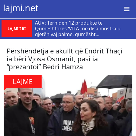
lajmi.net
AUV: Tërhiqen 12 produkte të
Qumështores ‘VITA’, në disa mostra u
LAJMI I RI
gjetën vaj palme, qumësht...
Përshëndetja e akullt që Endrit Thaçi
ia bëri Vjosa Osmanit, pasi ia
“prezantoi” Bedri Hamza
LAJME