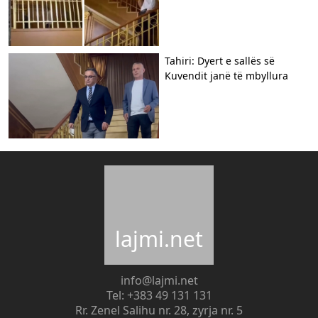
Tahiri: Dyert e sallës së
Kuvendit janë të mbyllura
lajmi.net
info@lajmi.net
Tel: +383 49 131 131
Rr. Zenel Salihu nr. 28, zyrja nr. 5