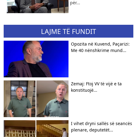
për...
LAJME TË FUNDIT
Opozita në Kuvend, Paçarizi:
Me 40 nënshkrime mund...
Zemaj: Ftoj VV të vijë e ta
konstituojë...
I vihet dryni sallës së seancës
plenare, deputetët...