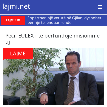
lajmi.net
Shpërthen një veturë në Gjilan, dyshohet
LAJMI I RI
për një të lënduar rëndë
Peci: EULEX-i të përfundojë misionin e
tij
LAJME