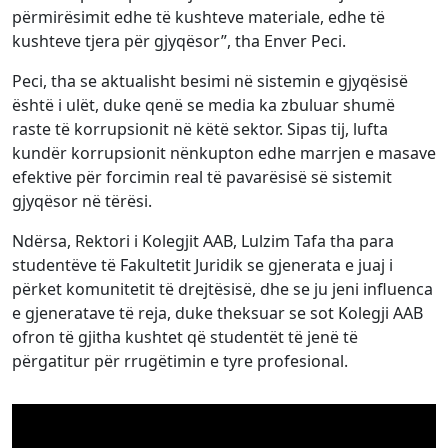
përmirësimit edhe të kushteve materiale, edhe të
kushteve tjera për gjyqësor”, tha Enver Peci.
Peci, tha se aktualisht besimi në sistemin e gjyqësisë
është i ulët, duke qenë se media ka zbuluar shumë
raste të korrupsionit në këtë sektor. Sipas tij, lufta
kundër korrupsionit nënkupton edhe marrjen e masave
efektive për forcimin real të pavarësisë së sistemit
gjyqësor në tërësi.
Ndërsa, Rektori i Kolegjit AAB, Lulzim Tafa tha para
studentëve të Fakultetit Juridik se gjenerata e juaj i
përket komunitetit të drejtësisë, dhe se ju jeni influenca
e gjeneratave të reja, duke theksuar se sot Kolegji AAB
ofron të gjitha kushtet që studentët të jenë të
përgatitur për rrugëtimin e tyre profesional.