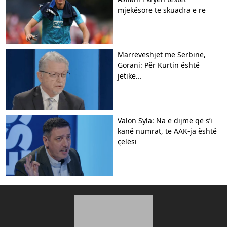
mjekësore te skuadra e re
Marrëveshjet me Serbinë,
Gorani: Për Kurtin është
jetike...
Valon Syla: Na e dijmë që s’i
kanë numrat, te AAK-ja është
çelësi