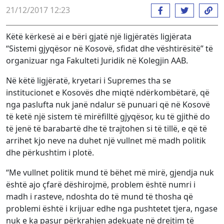
21/12/2017 12:23
Këtë kërkesë ai e bëri gjatë një ligjëratës ligjërata
“Sistemi gjyqësor në Kosovë, sfidat dhe vështirësitë” të
organizuar nga Fakulteti Juridik në Kolegjin AAB.
Në këtë ligjëratë, kryetari i Supremes tha se
institucionet e Kosovës dhe miqtë ndërkombëtarë, që
nga paslufta nuk janë ndalur së punuari që në Kosovë
të ketë një sistem të mirëfilltë gjyqësor, ku të gjithë do
të jenë të barabartë dhe të trajtohen si të tillë, e që të
arrihet kjo neve na duhet një vullnet më madh politik
dhe përkushtim i plotë.
“Me vullnet politik mund të bëhet më mirë, gjendja nuk
është ajo çfarë dëshirojmë, problem është numri i
madh i rasteve, ndoshta do të mund të thosha që
problemi është i krijuar edhe nga pushtetet tjera, ngase
nuk e ka pasur përkrahjen adekuate në drejtim të