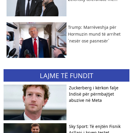
Trump: Marrëveshja për
Hormuzin mund të arrihet
`nesër ose pasnesër`
LAJME TË FUNDIT
Zuckerberg i kërkon falje
Indisë për përmbajtjet
abuzive në Meta
Sky Sport: Të enjtën Fisnik
Asllani i kryen testet