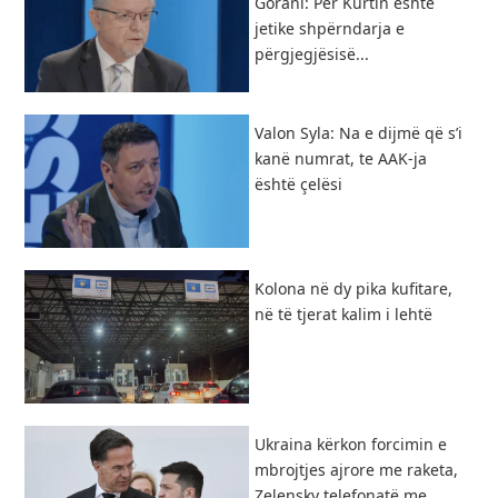
Gorani: Për Kurtin është
jetike shpërndarja e
përgjegjësisë...
Valon Syla: Na e dijmë që s’i
kanë numrat, te AAK-ja
është çelësi
Kolona në dy pika kufitare,
në të tjerat kalim i lehtë
Ukraina kërkon forcimin e
mbrojtjes ajrore me raketa,
Zelensky telefonatë me...