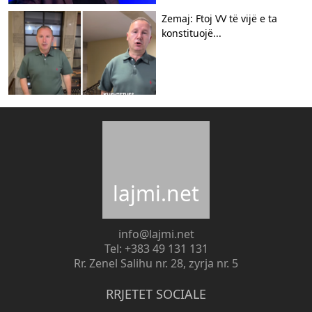
Zemaj: Ftoj VV të vijë e ta
konstituojë...
lajmi.net
info@lajmi.net
Tel: +383 49 131 131
Rr. Zenel Salihu nr. 28, zyrja nr. 5
RRJETET SOCIALE