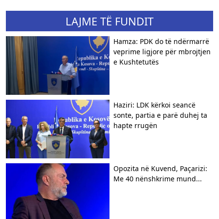
LAJME TË FUNDIT
Hamza: PDK do të ndërmarrë
veprime ligjore për mbrojtjen
e Kushtetutës
Haziri: LDK kërkoi seancë
sonte, partia e parë duhej ta
hapte rrugën
Opozita në Kuvend, Paçarizi:
Me 40 nënshkrime mund...