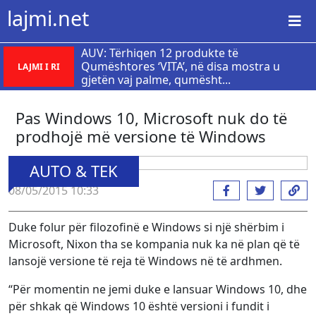
lajmi.net
AUV: Tërhiqen 12 produkte të
Qumështores ‘VITA’, në disa mostra u
LAJMI I RI
gjetën vaj palme, qumësht...
Pas Windows 10, Microsoft nuk do të
prodhojë më versione të Windows
AUTO & TEK
08/05/2015 10:33
Duke folur për filozofinë e Windows si një shërbim i
Microsoft, Nixon tha se kompania nuk ka në plan që të
lansojë versione të reja të Windows në të ardhmen.
“Për momentin ne jemi duke e lansuar Windows 10, dhe
për shkak që Windows 10 është versioni i fundit i