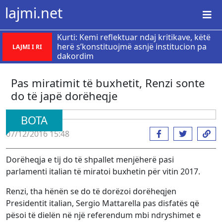
lajmi.net
Kurti: Kemi reflektuar ndaj kritikave, këtë
herë s’konstituojmë asnjë institucion pa
LAJMI I RI
dakordim
Pas miratimit të buxhetit, Renzi sonte
do të japë dorëheqje
BOTA
07/12/2016 15:48
Dorëheqja e tij do të shpallet menjëherë pasi
parlamenti italian të miratoi buxhetin për vitin 2017.
Renzi, tha hënën se do të dorëzoi dorëheqjen
Presidentit italian, Sergio Mattarella pas disfatës që
pësoi të dielën në një referendum mbi ndryshimet e