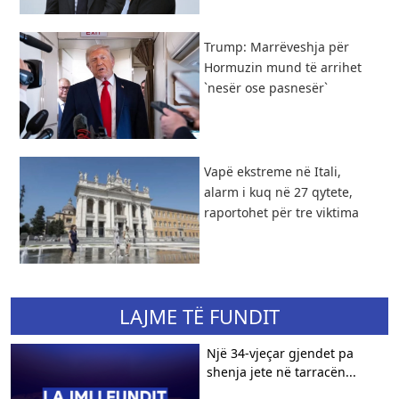
Trump: Marrëveshja për
Hormuzin mund të arrihet
`nesër ose pasnesër`
Vapë ekstreme në Itali,
alarm i kuq në 27 qytete,
raportohet për tre viktima
LAJME TË FUNDIT
Një 34-vjeçar gjendet pa
shenja jete në tarracën...