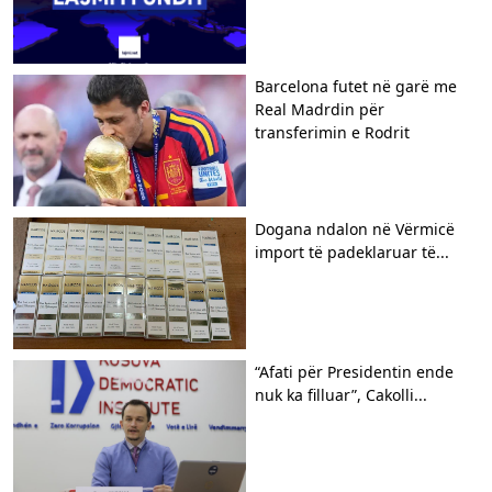
Barcelona futet në garë me
Real Madrdin për
transferimin e Rodrit
Dogana ndalon në Vërmicë
import të padeklaruar të...
“Afati për Presidentin ende
nuk ka filluar”, Cakolli...