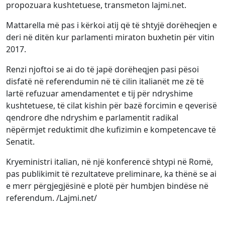
propozuara kushtetuese, transmeton lajmi.net.
Mattarella më pas i kërkoi atij që të shtyjë dorëheqjen e
deri në ditën kur parlamenti miraton buxhetin për vitin
2017.
Renzi njoftoi se ai do të japë dorëheqjen pasi pësoi
disfatë në referendumin në të cilin italianët me zë të
lartë refuzuar amendamentet e tij për ndryshime
kushtetuese, të cilat kishin për bazë forcimin e qeverisë
qendrore dhe ndryshim e parlamentit radikal
nëpërmjet reduktimit dhe kufizimin e kompetencave të
Senatit.
Kryeministri italian, në një konferencë shtypi në Romë,
pas publikimit të rezultateve preliminare, ka thënë se ai
e merr përgjegjësinë e plotë për humbjen bindëse në
referendum. /Lajmi.net/