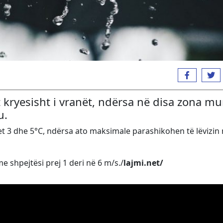
 kryesisht i vranët, ndërsa në disa zona m
u.
t 3 dhe 5°C, ndërsa ato maksimale parashikohen të lëvizin 
e shpejtësi prej 1 deri në 6 m/s./
lajmi.net/