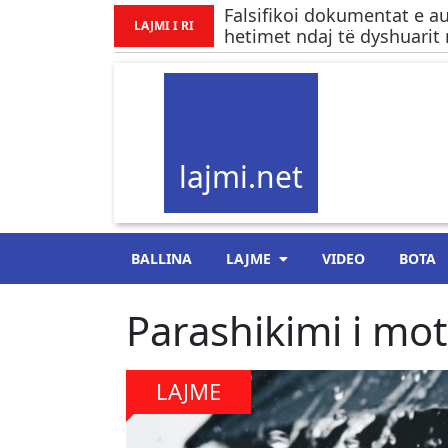
Falsifikoi dokumentat e au
LAJMI I RI
hetimet ndaj të dyshuarit
lajmi.net
BALLINA
LAJME
VIDEO
BOTA
Parashikimi i mot
LAJME