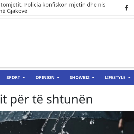
tomjetit, Policia konfiskon mjetin dhe nis
 në Gjakovë
SPORT
OPINION
SHOWBIZ
LIFESTYLE
it për të shtunën