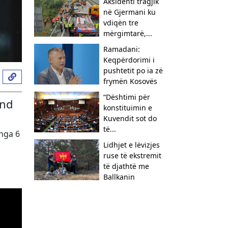
Aksidenti tragjik
në Gjermani ku
vdiqën tre
mërgimtarë,...
Ramadani:
Keqpërdorimi i
pushtetit po ia zë
frymën Kosovës
​“Dështimi për
und
konstituimin e
Kuvendit sot do
të...
nga 6
Lidhjet e lëvizjes
ruse të ekstremit
të djathtë me
Ballkanin