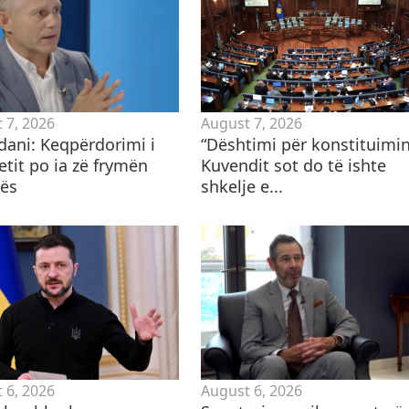
 7, 2026
August 7, 2026
ani: Keqpërdorimi i
​“Dështimi për konstituimi
etit po ia zë frymën
Kuvendit sot do të ishte
ës
shkelje e...
 6, 2026
August 6, 2026