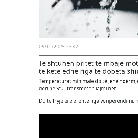
05/12/2025 23:47
Të shtunën pritet të mbajë mot
të ketë edhe riga të dobëta shi
Temperaturat minimale do të jenë ndërmje
deri në 9°C, transmeton lajmi.net.
Do të fryjë erë e lehtë nga veriperëndimi, m