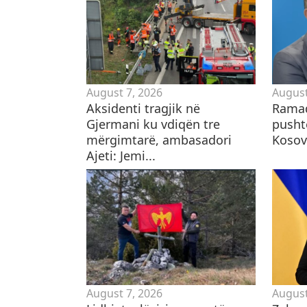
August 7, 2026
August
Aksidenti tragjik në
Ramad
Gjermani ku vdiqën tre
pusht
mërgimtarë, ambasadori
Kosov
Ajeti: Jemi...
August 7, 2026
August