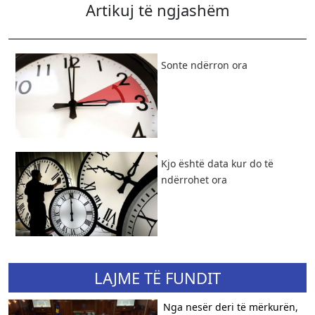
Artikuj të ngjashëm
​Sonte ndërron ora
Kjo është data kur do të
ndërrohet ora
LAJME TË FUNDIT
Nga nesër deri të mërkurën,