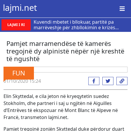
lajmi.net
Kuvendi mbetet i bllokuar, partitë pa
LAJMI I RI
marrëveshje për zhbllokimin e krizës...
Pamjet marramendëse të kamerës
tregojnë dy alpinistë nëpër një kreshtë
të ngushtë
FUN
01/10/2020 15:24
Elin Skyttedal, e cila jeton në kryeqytetin suedez
Stokholm, dhe partneri i saj u ngjitën në Aiguilles
d’Entrèves të ekspozuar në Mont Blanc të Alpeve në
Francë, transmeton lajmi.net.
Pamjet tregojnë zonjën Skyttedal duke përdorur duart