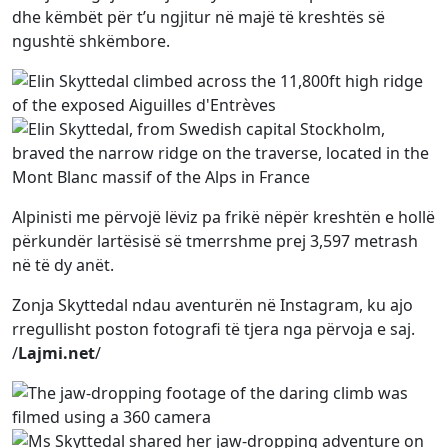
dhe këmbët për t’u ngjitur në majë të kreshtës së
ngushtë shkëmbore.
Alpinisti me përvojë lëviz pa frikë nëpër kreshtën e hollë
përkundër lartësisë së tmerrshme prej 3,597 metrash
në të dy anët.
Zonja Skyttedal ndau aventurën në Instagram, ku ajo
rregullisht poston fotografi të tjera nga përvoja e saj.
/
Lajmi.net
/